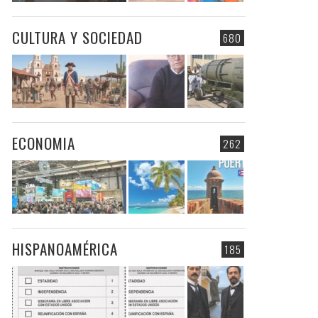
CULTURA Y SOCIEDAD
680
ECONOMIA
262
HISPANOAMÉRICA
185