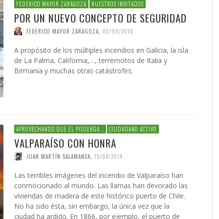
 DE LA GUERRA CONTRA
AS
ATIVA LEGISLATIVA DE UNA
NVIERTEN EN UNA
PRESIDENTE DE LA INICIATIV
INICIATIVA LEGISLATIVA DE 
(XI)
2026
EL NACIMIENTO DEL SOLARI
FEDERICO MAYOR ZARAGOZA
NUESTROS INVITADOS
É JAVIER AGUILERA FRAGOSO
IN CARDOZO
,
29/06/2026
,
SERGIO FERRARI
,
22/07/2026
CIÓN PARA EL FUTURO
FORMA GLOBAL DEL
NACIONAL PUERTO RICO Y E
COALICIÓN PARA EL FUTURO
026
POR UN NUEVO CONCEPTO DE SEGURIDAD
ACCIÓN
,
22/05/2026
ONG OTROMUNDOESPOSIBLE
CARLOS GARCÍA GUERRERO
LENIN CARDOZO
,
10/06/2026
,
10/12/
,
23/0
ICO DE PUERTO RICO (II)
SMO
POLÍTICO DE PUERTO RICO (I
GIO FERRARI
,
28/07/2026
REDACCIÓN
,
18/05/2026
FEDERICO MAYOR ZARAGOZA
,
06/09/2016
IN ORTÍZ
LOS GARCÍA GUERRERO
,
24/07/2026
,
02/02/2026
EDWIN ORTÍZ
,
21/07/2026
A propósito de los múltiples incendios en Galicia, la isla
de La Palma, California,…, terremotos de Italia y
Birmania y muchas otras catástrofes.
APROVECHANDO QUE EL PISUERGA...
CIUDADANO ACTIVO
VALPARAÍSO CON HONRA
JUAN MARTÍN SALAMANCA
,
15/04/2014
Las terribles imágenes del incendio de Valparaíso han
conmocionado al mundo. Las llamas han devorado las
viviendas de madera de este histórico puerto de Chile.
No ha sido ésta, sin embargo, la única vez que la
ciudad ha ardido. En 1866, por ejemplo, el puerto de