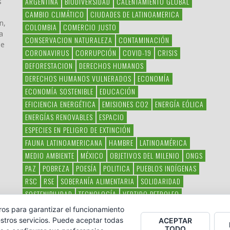
ARGENTINA
BIODIVERSIDAD
CALENTAMIENTO GLOBAL
s
CAMBIO CLIMÁTICO
CIUDADES DE LATINOAMERICA
n,
COLOMBIA
COMERCIO JUSTO
a
CONSERVACION NATURALEZA
CONTAMINACIÓN
ue
CORONAVIRUS
CORRUPCIÓN
COVID-19
CRISIS
DEFORESTACION
DERECHOS HUMANOS
DERECHOS HUMANOS VULNERADOS
ECONOMÍA
ECONOMÍA SOSTENIBLE
EDUCACIÓN
EFICIENCIA ENERGÉTICA
EMISIONES CO2
ENERGÍA EÓLICA
ENERGÍAS RENOVABLES
ESPACIO
ESPECIES EN PELIGRO DE EXTINCIÓN
FAUNA LATINOAMERICANA
HAMBRE
LATINOAMÉRICA
MEDIO AMBIENTE
MÉXICO
OBJETIVOS DEL MILENIO
ONGS
PAZ
POBREZA
POESÍA
POLITICA
PUEBLOS INDÍGENAS
RSC
RSE
SOBERANÍA ALIMENTARIA
SOLIDARIDAD
SOSTENIBILIDAD
TECNOLOGÍA
VERTIDO PETROLEO
VIOLENCIA DE GÉNERO.
ros para garantizar el funcionamiento
stros servicios. Puede aceptar todas
ACEPTAR
TODO