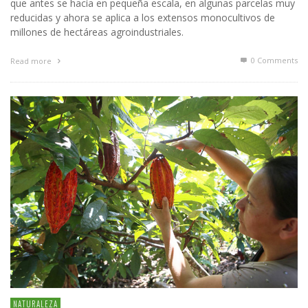
que antes se hacía en pequeña escala, en algunas parcelas muy
reducidas y ahora se aplica a los extensos monocultivos de
millones de hectáreas agroindustriales.
0 Comments
Read more
NATURALEZA