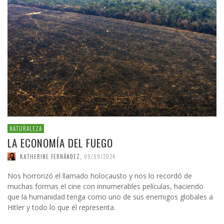
NATURALEZA
LA ECONOMÍA DEL FUEGO
KATHERINE FERNÁNDEZ
,
09/09/2024
Nos horrorizó el llamado holocausto y nos lo recordó de
muchas formas el cine con innumerables películas, haciendo
que la humanidad tenga como uno de sus enemigos globales a
Hitler y todo lo que él representa.