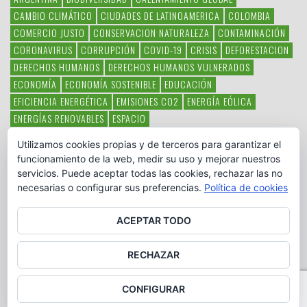
CAMBIO CLIMÁTICO
CIUDADES DE LATINOAMERICA
COLOMBIA
COMERCIO JUSTO
CONSERVACION NATURALEZA
CONTAMINACIÓN
CORONAVIRUS
CORRUPCIÓN
COVID-19
CRISIS
DEFORESTACION
DERECHOS HUMANOS
DERECHOS HUMANOS VULNERADOS
ECONOMÍA
ECONOMÍA SOSTENIBLE
EDUCACIÓN
EFICIENCIA ENERGÉTICA
EMISIONES CO2
ENERGÍA EÓLICA
ENERGÍAS RENOVABLES
ESPACIO
ESPECIES EN PELIGRO DE EXTINCIÓN
FAUNA LATINOAMERICANA
Utilizamos cookies propias y de terceros para garantizar el
HAMBRE
LATINOAMÉRICA
MEDIO AMBIENTE
MÉXICO
funcionamiento de la web, medir su uso y mejorar nuestros
OBJETIVOS DEL MILENIO
ONGS
PAZ
POBREZA
POESÍA
POLITICA
servicios. Puede aceptar todas las cookies, rechazar las no
PUEBLOS INDÍGENAS
RSC
RSE
SOBERANÍA ALIMENTARIA
necesarias o configurar sus preferencias.
Política de cookies
SOLIDARIDAD
SOSTENIBILIDAD
TECNOLOGÍA
VERTIDO PETROLEO
VIOLENCIA DE GÉNERO.
ACEPTAR TODO
RECHAZAR
CONFIGURAR
Copyright © www.otromundoesposible.net. All Rights Reserved.