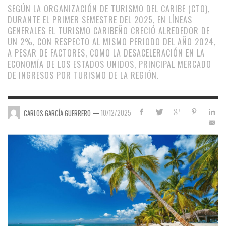
SEGÚN LA ORGANIZACIÓN DE TURISMO DEL CARIBE (CTO),
DURANTE EL PRIMER SEMESTRE DEL 2025, EN LÍNEAS
GENERALES EL TURISMO CARIBEÑO CRECIÓ ALREDEDOR DE
UN 2%, CON RESPECTO AL MISMO PERIODO DEL AÑO 2024,
A PESAR DE FACTORES, COMO LA DESACELERACIÓN EN LA
ECONOMÍA DE LOS ESTADOS UNIDOS, PRINCIPAL MERCADO
DE INGRESOS POR TURISMO DE LA REGIÓN.
—
10/12/2025
CARLOS GARCÍA GUERRERO