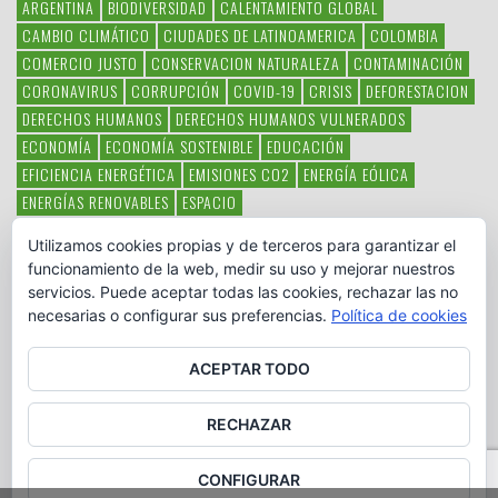
ARGENTINA
BIODIVERSIDAD
CALENTAMIENTO GLOBAL
CAMBIO CLIMÁTICO
CIUDADES DE LATINOAMERICA
COLOMBIA
COMERCIO JUSTO
CONSERVACION NATURALEZA
CONTAMINACIÓN
CORONAVIRUS
CORRUPCIÓN
COVID-19
CRISIS
DEFORESTACION
DERECHOS HUMANOS
DERECHOS HUMANOS VULNERADOS
ECONOMÍA
ECONOMÍA SOSTENIBLE
EDUCACIÓN
EFICIENCIA ENERGÉTICA
EMISIONES CO2
ENERGÍA EÓLICA
ENERGÍAS RENOVABLES
ESPACIO
ESPECIES EN PELIGRO DE EXTINCIÓN
FAUNA LATINOAMERICANA
Utilizamos cookies propias y de terceros para garantizar el
HAMBRE
LATINOAMÉRICA
MEDIO AMBIENTE
MÉXICO
funcionamiento de la web, medir su uso y mejorar nuestros
OBJETIVOS DEL MILENIO
ONGS
PAZ
POBREZA
POESÍA
POLITICA
servicios. Puede aceptar todas las cookies, rechazar las no
PUEBLOS INDÍGENAS
RSC
RSE
SOBERANÍA ALIMENTARIA
necesarias o configurar sus preferencias.
Política de cookies
SOLIDARIDAD
SOSTENIBILIDAD
TECNOLOGÍA
VERTIDO PETROLEO
VIOLENCIA DE GÉNERO.
ACEPTAR TODO
RECHAZAR
CONFIGURAR
Copyright © www.otromundoesposible.net. All Rights Reserved.