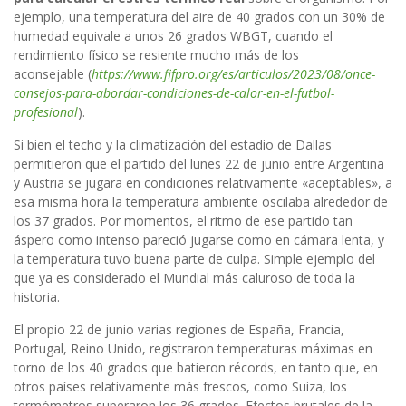
ejemplo, una temperatura del aire de 40 grados con un 30% de
humedad equivale a unos 26 grados WBGT, cuando el
rendimiento físico se resiente mucho más de los
aconsejable
(
https://www.fifpro.org/es/articulos/2023/08/once-
consejos-para-abordar-condiciones-de-calor-en-el-futbol-
profesional
).
Si bien el techo y la climatización del estadio de Dallas
permitieron que el partido del lunes 22 de junio entre Argentina
y Austria se jugara en condiciones relativamente «aceptables», a
esa misma hora la temperatura ambiente oscilaba alrededor de
los 37 grados. Por momentos, el ritmo de ese partido tan
áspero como intenso pareció jugarse como en cámara lenta, y
la temperatura tuvo buena parte de culpa. Simple ejemplo del
que ya es considerado el Mundial más caluroso de toda la
historia.
El propio 22 de junio varias regiones de España, Francia,
Portugal, Reino Unido, registraron temperaturas máximas en
torno de los 40 grados que batieron récords, en tanto que, en
otros países relativamente más frescos, como Suiza, los
termómetros superaron los 36 grados. Efectos brutales de la