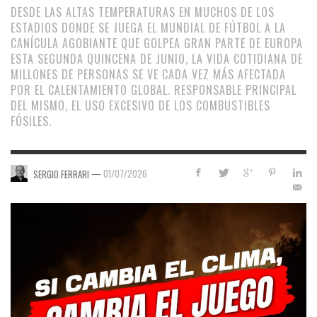
DESDE LAS ALTAS TEMPERATURAS EN MUCHOS DE LOS
ESTADIOS DONDE SE JUEGA EL MUNDIAL DE FÚTBOL A LA
CANÍCULA AGOBIANTE QUE GOLPEA GRAN PARTE DE EUROPA
ESTA SEGUNDA QUINCENA DE JUNIO, LA VIDA COTIDIANA DE
MILLONES DE PERSONAS SE VE CADA VEZ MÁS AFECTADA
POR EL CALENTAMIENTO GLOBAL. RESPONSABLE PRINCIPAL
DEL MISMO, EL USO EXCESIVO DE LOS COMBUSTIBLES
FÓSILES.
—
01/07/2026
SERGIO FERRARI