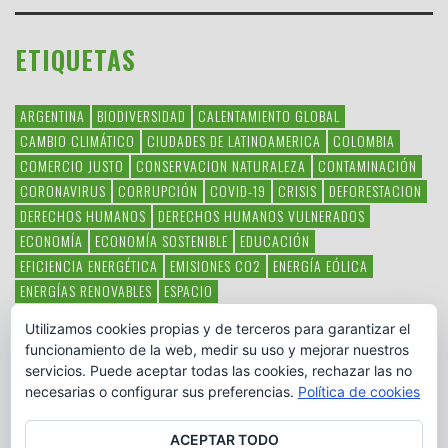
ETIQUETAS
ARGENTINA
BIODIVERSIDAD
CALENTAMIENTO GLOBAL
CAMBIO CLIMÁTICO
CIUDADES DE LATINOAMERICA
COLOMBIA
COMERCIO JUSTO
CONSERVACION NATURALEZA
CONTAMINACIÓN
CORONAVIRUS
CORRUPCIÓN
COVID-19
CRISIS
DEFORESTACION
DERECHOS HUMANOS
DERECHOS HUMANOS VULNERADOS
ECONOMÍA
ECONOMÍA SOSTENIBLE
EDUCACIÓN
EFICIENCIA ENERGÉTICA
EMISIONES CO2
ENERGÍA EÓLICA
ENERGÍAS RENOVABLES
ESPACIO
ESPECIES EN PELIGRO DE EXTINCIÓN
FAUNA LATINOAMERICANA
Utilizamos cookies propias y de terceros para garantizar el
HAMBRE
LATINOAMÉRICA
MEDIO AMBIENTE
MÉXICO
funcionamiento de la web, medir su uso y mejorar nuestros
OBJETIVOS DEL MILENIO
ONGS
PAZ
POBREZA
POESÍA
POLITICA
servicios. Puede aceptar todas las cookies, rechazar las no
PUEBLOS INDÍGENAS
RSC
RSE
SOBERANÍA ALIMENTARIA
necesarias o configurar sus preferencias.
Política de cookies
SOLIDARIDAD
SOSTENIBILIDAD
TECNOLOGÍA
VERTIDO PETROLEO
VIOLENCIA DE GÉNERO.
ACEPTAR TODO