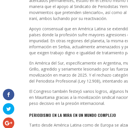
atentados permanentes, estuvo en el centro mismo de 
manera que el apoyo al Sindicato de Periodistas Yeme
movimientos que pretenden silenciarlo», así como al S
iraní, ambos luchando por su reactivación.
Apoyo consensual que en América Latina se extendió
países donde la profesión sufre mayores agresiones d
impunidad. En otras regiones del planeta, la misma ex
información en Serbia, actualmente amenazados y per
que exigen trabajo digno e igualdad de tratamiento pa
En América del Sur, específicamente en Argentina, m
Grillo, agredido y seriamente lesionado por las fuerz
movilización en marzo de 2025. Y el rechazo categór
del Periodista Profesional (Ley 12.908), intentando así 
El Congreso también festejó varios logros, algunos hi
en Mauritania gracias a la movilización sindical nacio
peso decisivo en la presión internacional.
PERIODISMO EN LA MIRA EN UN MUNDO COMPLEJO
Tanto desde América Latina como de Europa se alzar