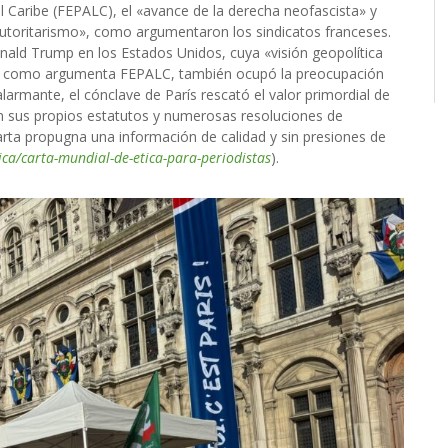
l Caribe (FEPALC), el «avance de la derecha neofascista» y
autoritarismo», como argumentaron los sindicatos franceses.
onald Trump en los Estados Unidos, cuya «visión geopolítica
», como argumenta FEPALC, también ocupó la preocupación
rmante, el cónclave de París rescató el valor primordial de
on sus propios estatutos y numerosas resoluciones de
ta propugna una información de calidad y sin presiones de
tica/carta-mundial-de-etica-para-periodistas
).