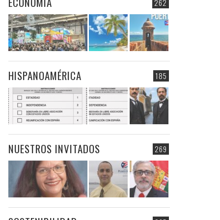
ECONOMIA
262
HISPANOAMÉRICA
185
NUESTROS INVITADOS
269