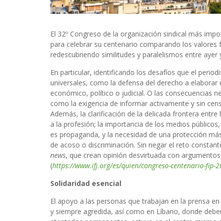
El 32º Congreso de la organización sindical más impo
para celebrar su centenario comparando los valores 
redescubriendo similitudes y paralelismos entre ayer
En particular, identificando los desafíos que el peri
universales, como la defensa del derecho a elaborar 
económico, político o judicial. O las consecuencias n
como la exigencia de informar activamente y sin cens
Además, la clarificación de la delicada frontera entre 
a la profesión; la importancia de los medios públicos
es propaganda, y la necesidad de una protección más
de acoso o discriminación. Sin negar el reto constant
news
, que crean opinión desvirtuada con argumentos
(
https://www.ifj.org/es/quien/congreso-centenario-fip-
Solidaridad esencial
El apoyo a las personas que trabajan en la prensa e
y siempre agredida, así como en Líbano, donde debe