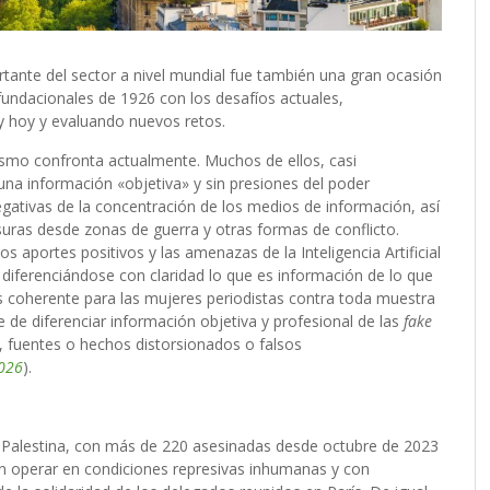
rtante del sector a nivel mundial fue también una gran ocasión
fundacionales de 1926 con los desafíos actuales,
 y hoy y evaluando nuevos retos.
odismo confronta actualmente. Muchos de ellos, casi
una información «objetiva» y sin presiones del poder
egativas de la concentración de los medios de información, así
uras desde zonas de guerra y otras formas de conflicto.
los aportes positivos y las amenazas de la Inteligencia Artificial
, diferenciándose con claridad lo que es información de lo que
 coherente para las mujeres periodistas contra toda muestra
e de diferenciar información objetiva y profesional de las
fake
, fuentes o hechos distorsionados o falsos
2026
).
n Palestina, con más de 220 asesinadas desde octubre de 2023
n operar en condiciones represivas inhumanas y con