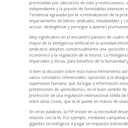
promovidas por «discursos de odio y restricciones», a
independiente y la presión de formidables intereses 
Tendencia agravada por la «criminalización de la pro
enjuiciamiento de líderes sindicales, estudiantiles y
acosar, deslegitimar y perseguir a quienes promuev
Muy significativo en el encuentro parisino de cuatro 
mayor de la Inteligencia Artificial en la actividad info
sindicatos adopten consensualmente una «posición crí
económico y la regulación de la misma. La Inteligencia 
imparciales y éticas, para beneficio de la humanidad 
Si bien la discusión sobre esta nueva herramienta aú
varios conceptos referenciales: oposición a la desigu
supervisión humana, que da lugar a información inex
pretensiones de «periodismo», en el buen sentido de l
promoción de una regulación internacional sólida de l
entre otras cosas, que la IA quede en manos de unas
En otras palabras, la FIP insiste en la necesidad desar
relación con la IA. Por ejemplo, mediante campañas e
gigantes tecnológicos a pagar un impuesto extraordi