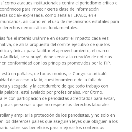
sí como ataques institucionales contra el periodismo crítico e
económicos para impedir cierta clase de información.
testa social» expresada, como señala FEPALC, en el
 comunitarios, así como en el uso de mecanismos estatales para
en derechos democráticos fundamentales.
días fue el interés unánime en debatir el impacto cada vez
rmativa, de allí la propuesta del comité ejecutivo de que los
tica y única» para facilitar el aprovechamiento, el marco
Artificial, se subrayó, debe servir a la creación de noticias
y en conformidad con los principios promovidos por la FIP.
n está en pañales, de todos modos, el Congreso articuló
aldad de acceso a la IA; cuestionamiento de la falta de
acta y sesgada, y la certidumbre de que todo trabajo con
a palabra, esté avalado por profesionales. Por último,
a IA con participación de periodistas acreditados para evitar,
 pocas personas o que no respete los derechos laborales.
rollar y ampliar la protección de los periodistas, y no solo en
n los diferentes países que aseguren leyes que obliguen a los
nario sobre sus beneficios para mejorar los contenidos