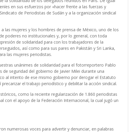
la solidaridad de los delegados reunidos en París. De igual
níes en sus esfuerzos por «hacer frente a las fuerzas y
indicato de Periodistas de Sudán y a la organización sindical
 a las mujeres y los hombres de prensa de México, uno de los
e poderes no institucionales y, por lo general, con toda
presión de solidaridad para con los trabajadores de la
seguidos, así como para sus pares en Pakistán y Sri Lanka,
ra las mujeres periodistas.
uestras unánimes de solidaridad para el fotorreportero Pablo
as de seguridad del gobierno de Javier Milei durante una
ico al intento de ese mismo gobierno por
derogar el Estatuto
precarizar el trabajo periodístico y debilitar la acción sindical.
stóricos, como la reciente regularización de 1.860 periodistas
nal con el apoyo de la Federación Internacional, la cual jugó un
on numerosas voces para advertir y denunciar, en palabras