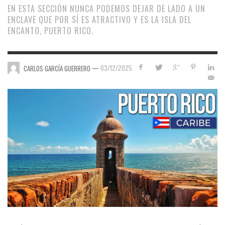
EN ESTA SECCIÓN NUNCA PODEMOS DEJAR DE LADO A UN
ENCLAVE QUE POR SÍ ES ATRACTIVO Y ES LA ISLA DEL
ENCANTO, PUERTO RICO.
—
03/12/2025
CARLOS GARCÍA GUERRERO