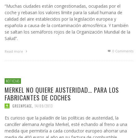
“Muchas ciudades están congestionadas, ocupadas por el
coche y rebasan los valores límite para la salud humana de
calidad del aire establecidos por la legislación europea y
española a causa de la contaminación atmosférica. Y también
se saltan los semáforos rojos de la Organización Mundial de la
Salud”.
0 Comments
Read more
NOTICIAS
MERKEL NO QUIERE AUSTERIDAD… PARA LOS
FABRICANTES DE COCHES
GREENPEACE
,
14/09/2013
Es curioso que la paladín de las políticas de austeridad, la
canciller alemana Angela Merkel, esté echando al freno a una
medida que permitiría a cada conductor europeo ahorrar una
media de 400 euros al año en su factura de combustible.