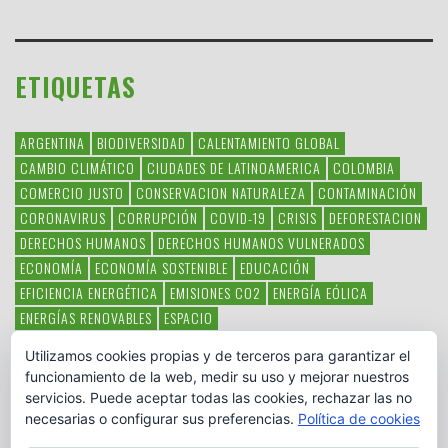
ETIQUETAS
ARGENTINA
BIODIVERSIDAD
CALENTAMIENTO GLOBAL
CAMBIO CLIMÁTICO
CIUDADES DE LATINOAMERICA
COLOMBIA
COMERCIO JUSTO
CONSERVACION NATURALEZA
CONTAMINACIÓN
CORONAVIRUS
CORRUPCIÓN
COVID-19
CRISIS
DEFORESTACION
DERECHOS HUMANOS
DERECHOS HUMANOS VULNERADOS
ECONOMÍA
ECONOMÍA SOSTENIBLE
EDUCACIÓN
EFICIENCIA ENERGÉTICA
EMISIONES CO2
ENERGÍA EÓLICA
ENERGÍAS RENOVABLES
ESPACIO
ESPECIES EN PELIGRO DE EXTINCIÓN
FAUNA LATINOAMERICANA
Utilizamos cookies propias y de terceros para garantizar el
HAMBRE
LATINOAMÉRICA
MEDIO AMBIENTE
MÉXICO
funcionamiento de la web, medir su uso y mejorar nuestros
OBJETIVOS DEL MILENIO
ONGS
PAZ
POBREZA
POESÍA
POLITICA
servicios. Puede aceptar todas las cookies, rechazar las no
PUEBLOS INDÍGENAS
RSC
RSE
SOBERANÍA ALIMENTARIA
necesarias o configurar sus preferencias.
Política de cookies
SOLIDARIDAD
SOSTENIBILIDAD
TECNOLOGÍA
VERTIDO PETROLEO