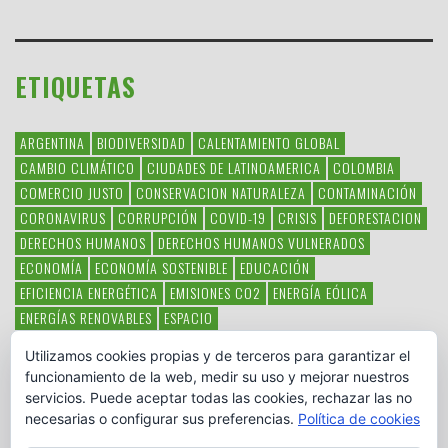
ETIQUETAS
ARGENTINA
BIODIVERSIDAD
CALENTAMIENTO GLOBAL
CAMBIO CLIMÁTICO
CIUDADES DE LATINOAMERICA
COLOMBIA
COMERCIO JUSTO
CONSERVACION NATURALEZA
CONTAMINACIÓN
CORONAVIRUS
CORRUPCIÓN
COVID-19
CRISIS
DEFORESTACION
DERECHOS HUMANOS
DERECHOS HUMANOS VULNERADOS
ECONOMÍA
ECONOMÍA SOSTENIBLE
EDUCACIÓN
EFICIENCIA ENERGÉTICA
EMISIONES CO2
ENERGÍA EÓLICA
ENERGÍAS RENOVABLES
ESPACIO
ESPECIES EN PELIGRO DE EXTINCIÓN
FAUNA LATINOAMERICANA
Utilizamos cookies propias y de terceros para garantizar el
HAMBRE
LATINOAMÉRICA
MEDIO AMBIENTE
MÉXICO
funcionamiento de la web, medir su uso y mejorar nuestros
OBJETIVOS DEL MILENIO
ONGS
PAZ
POBREZA
POESÍA
POLITICA
servicios. Puede aceptar todas las cookies, rechazar las no
PUEBLOS INDÍGENAS
RSC
RSE
SOBERANÍA ALIMENTARIA
necesarias o configurar sus preferencias.
Política de cookies
SOLIDARIDAD
SOSTENIBILIDAD
TECNOLOGÍA
VERTIDO PETROLEO