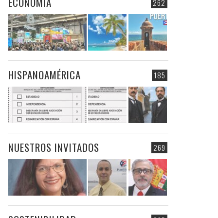
ECONOMIA
262
HISPANOAMÉRICA
185
NUESTROS INVITADOS
269