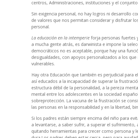
centros, Administraciones, instituciones y el conjunto 
Sin exigencia personal, no hay logros ni desarrollo co
de valores que nos permitan considerar y disfrutar l
personal.
La educación en la intemperie
forja personas fuertes 
a mucha gente atrás, es darwinista e impone la selec
democráticos no es aceptable, porque hay una funci
desigualdades, con apoyos personalizados a los que m
vulnerables.
Hay otra Educación que también es perjudicial para 
así educados a la incapacidad de superar la frustració
estructura débil de la personalidad, a la pereza ment
mental entre los adolescentes en la sociedad español
sobreprotección. La vacuna de la frustración se consi
las personas en la responsabilidad y en la libertad, b
Si los padres están siempre encima del niño para evi
a levantarse, a saber sufrir, a superar el sufrimiento,
quitando herramientas para crecer como persona y l
dura.Los padres deben estar cerca, pero para ayudarl