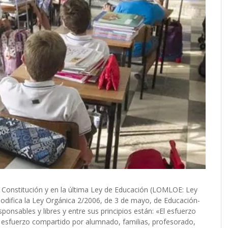
a Constitución y en la última Ley de Educación (LOMLOE: Ley
modifica la Ley Orgánica 2/2006, de 3 de mayo, de Educación-
nsables y libres y entre sus principios están: «El esfuerzo
«El esfuerzo compartido por alumnado, familias, profesorado,