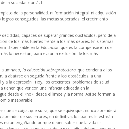
de la sociedad» art.1. h.
mpleto de la personalidad, ni formación integral, ni adquisición
os logros conseguidos, las metas superadas, el crecimiento
y decididas, capaces de superar grandes obstáculos, pero deja
ción de los más fuertes frente a los más débiles. En sistemas
ón indispensable en la Educación que es la compensación de
ás lo necesitan, para evitar la exclusión de los más
el alumnado,
la educación sobreprotectora,
que condena a los
n, a abatirse en seguida frente a los obstáculos, a una
al y a la depresión. Hoy, los crecientes problemas de salud
a tienen que ver con una infancia educada en la
gue desde el «no», desde el límite y la norma. Así se forman a
inomio inseparable.
tar que se caiga, que sufra, que se equivoque, nunca aprenderá
 a aprender de sus errores, en definitiva, los padres le estarán
es están engañando porque deben saber que la vida es
es a levantarse cuando se caigan y sus hijos deben saber que