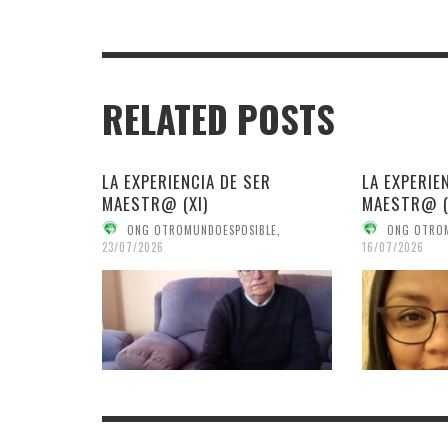
RELATED POSTS
LA EXPERIENCIA DE SER
LA EXPERIE
MAESTR@ (XI)
MAESTR@ (
ONG OTROMUNDOESPOSIBLE
,
ONG OTRO
23/07/2026
16/07/2026