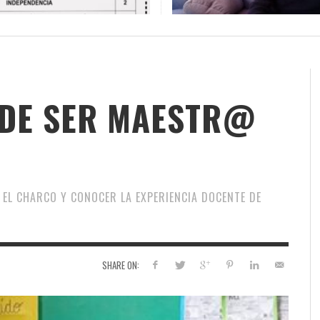
 DE LA GUERRA CONTRA
AS
ATIVA LEGISLATIVA DE UNA
NVIERTEN EN UNA
PRESIDENTE DE LA INICIATIV
INICIATIVA LEGISLATIVA DE 
(XI)
2026
EL NACIMIENTO DEL SOLARI
É JAVIER AGUILERA FRAGOSO
IN CARDOZO
,
29/06/2026
,
SERGIO FERRARI
,
22/07/2026
CIÓN PARA EL FUTURO
FORMA GLOBAL DEL
NACIONAL PUERTO RICO Y E
COALICIÓN PARA EL FUTURO
026
ACCIÓN
,
22/05/2026
ONG OTROMUNDOESPOSIBLE
CARLOS GARCÍA GUERRERO
LENIN CARDOZO
,
10/06/2026
,
10/12/
,
23/0
ICO DE PUERTO RICO (II)
SMO
POLÍTICO DE PUERTO RICO (I
GIO FERRARI
,
28/07/2026
REDACCIÓN
,
18/05/2026
IN ORTÍZ
LOS GARCÍA GUERRERO
,
24/07/2026
,
02/02/2026
EDWIN ORTÍZ
,
21/07/2026
 DE SER MAESTR@
 EL CHARCO Y CONOCER LA EXPERIENCIA DOCENTE DE
SHARE ON: