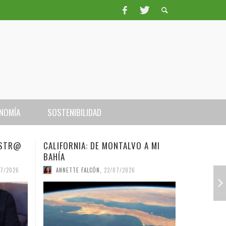
NOMÍA
SOSTENIBILIDAD
ALVO A MI
LA OTAN DE LOS MERCADERES
QU
IN
SERGIO FERRARI
,
22/07/2026
CO
2026
PO
ES
ESTR@
A EN
SOL Y
LA MUERTE DE NIÑOS DEBE PARAR
ENTREVISTA A JOSÉ ALFREDO LARA
PUERTO RICO Y LAS CITAS
ISLERO NO MATÓ A MANOLETE
TURISMO EN PUERTO RICO.
MANIFIESTO SOLARISTA: UNA