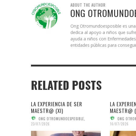
ABOUT THE AUTHOR
ONG OTROMUNDOE
Ong Otromundoesposible es una e
dedica al apoyo a niños que sufr
ayuda a niños con Enfermedades 
entidades públicas para conseguir
RELATED POSTS
LA EXPERIENCIA DE SER
LA EXPERIE
MAESTR@ (XI)
MAESTR@ (
ONG OTROMUNDOESPOSIBLE
,
ONG OTRO
23/07/2026
16/07/2026