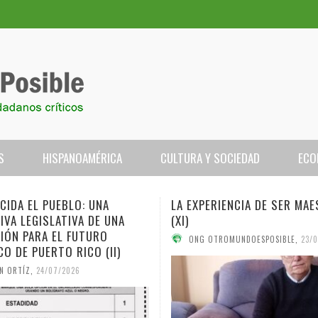
S
HISPANOAMÉRICA
CULTURA Y SOCIEDAD
ECO
LA EXPERIENCIA DE SER MAESTR@
CALIFORNIA: DE MONT
XI)
BAHÍA
ONG OTROMUNDOESPOSIBLE
,
23/07/2026
ANNETTE FALCÓN
,
22/07/
ONSECUENCIAS PARA EL
VISTA A ANNETTE FALCÓN
ECIDA EL PUEBLO: UNA
PITÁN ROJO
 2026: MÁS DE 160 PAÍSES
GLO SOLAR
LA OTAN DE LOS MERCADER
ENTREVISTA A EDWIN ORTÍZ,
QUE DECIDA EL PUEBLO: UNA
LA EXPERIENCIA DE SER MA
TURISMO DEL CARIBE EN ALZ
LA CUARTA OLA: LA ERA DEL 