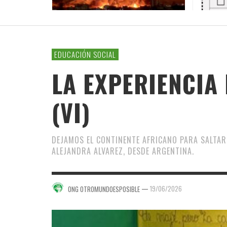
MUNDO
VARG
INICI
LA CO
JOS
LEN
IRÁN
COALI
PLATA
31/07/2
MANIFIESTO
LA CRÍTICA CULTURAL
EDUCACIÓN AMBIENTAL
RED
POLÍT
TURI
SER
CONFIDENCIAS
CHAFLÁN DE LETRAS
NATURALEZA
EDW
CAR
EDUCACIÓN SOCIAL
UNA OPINIÓN
ORGANISMOS GLOBALES
LA EXPERIENCIA
ANÁLISIS GLOBAL
RINCÓN DE POESÍA
(VI)
SOLIDARIDAD Y ONGS
DEJAMOS EL CONTINENTE AFRICANO PARA SALTAR
ALEJANDRA ALVAREZ, DESDE ARGENTINA.
—
19/06/2026
ONG OTROMUNDOESPOSIBLE