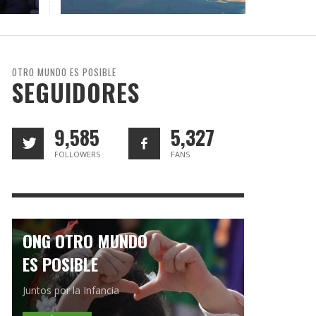
A
UNA
STA
YA
FONTÁNEZ
HISTÓRICAS QUE NADIE HA
PREVISIONES 2026
FILOSOFÍA PARA LA ERA DE LA LUZ
JOSÉ JAVIER AGUILERA FRAGOSO
,
SPAÑA
PODIDO DOCUMENTAR
20/07/2026
2025
7/2026
SERGIO FERRARI
REDACCIÓN
CARLOS GARCÍA GUERRERO
LENIN CARDOZO
,
26/03/2026
,
,
03/06/2026
09/07/2026
,
03/12/2025
)
EDWIN ORTÍZ
,
17/07/2026
OTRO MUNDO ES POSIBLE
SEGUIDORES
9,585
5,327
FOLLOWERS
FANS
ONG OTRO MUNDO
ES POSIBLE
Juntos por la Infancia