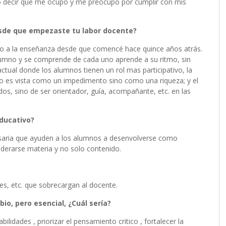
edo decir que me ocupo y me preocupo por cumplir con mis
sde que empezaste tu labor docente?
o a la enseñanza desde que comencé hace quince años atrás.
alumno y se comprende de cada uno aprende a su ritmo, sin
ctual donde los alumnos tienen un rol mas participativo, la
 no es vista como un impedimento sino como una riqueza; y el
dos, sino de ser orientador, guía, acompañante, etc. en las
educativo?
saria que ayuden a los alumnos a desenvolverse como
iderarse materia y no solo contenido.
es, etc. que sobrecargan al docente.
io, pero esencial, ¿Cuál sería?
lidades , priorizar el pensamiento critico , fortalecer la