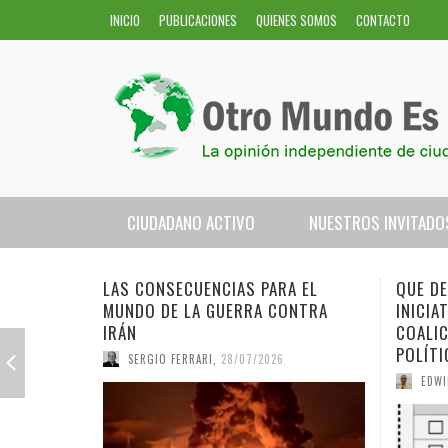
INICIO
PUBLICACIONES
QUIENES SOMOS
CONTACTO
CIUDADANO ACTIVO
NUESTROS INVITADO
REBELDE CON CAUSA
FEDERICO MAYOR ZARAGOZA
CIUDADES DE HISPANOAMÉRICA
CONCURSO INFANTIL RELATO BREVE
ECONOMÍA CIRCULAR
CAMBIO CLIMÁTICO
S PARA EL
QUE DECIDA EL PUEBLO: UNA
RA CONTRA
INICIATIVA LEGISLATIVA DE UNA
(
APROVECHANDO QUE EL PISUERGA…
ADOLFO PÉREZ ESQUIVEL
CONSTRUYENDO HISPANOAMÉRICA
CUADERNO DE SALUD DE LA DRA. NURIA LORITE
COMERCIO JUSTO
SOBERANIA ALIMENTARIA
COALICIÓN PARA EL FUTURO
REFLEXIONES DE MARISOL MOREDA
ESTHER VIVAS
EL PULSO DE IBEROAMÉRICA
DERECHOS HUMANOS VULNERADOS
ECONOMÍA-ISR
ESPECIES PELIGRO EXTINCIÓN
POLÍTICO DE PUERTO RICO (II)
7/2026
EDWIN ORTÍZ
,
24/07/2026
EL RINCÓN DE CARMEN
HELENA ANCOS
ESPAÑA DE ULTRAMAR
EL REFUGIO DEL RAPOSO
FINANZAS ÉTICAS
BUEN VIVIR-SUMAK KAWSAY
LAS C
ENTRE
QUE D
EL CA
FITUR
EL SI
LUNES MALDITO
SOLEDAD TEIXIDÓ
FAUNA Y FLORA HISPANOAMERICANA
EL RINCÓN ACADÉMICO
RESPONSABILIDAD SOCIAL CORPORATIVA
EFICIENCIA Y RENOVABLES