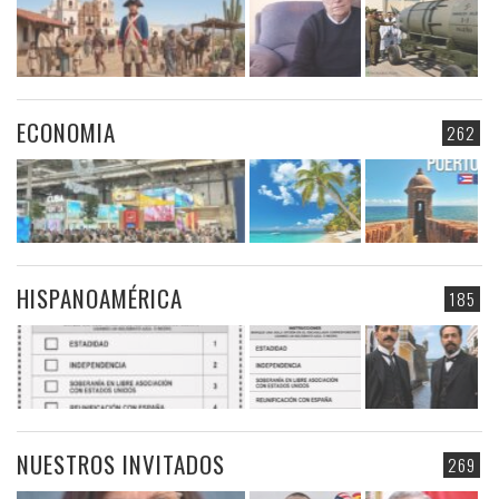
ECONOMIA
262
HISPANOAMÉRICA
185
NUESTROS INVITADOS
269