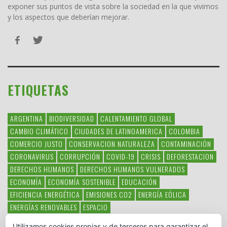
exponer sus puntos de vista sobre la sociedad en la que vivimos
y los aspectos que deberían mejorar.
ETIQUETAS
ARGENTINA
BIODIVERSIDAD
CALENTAMIENTO GLOBAL
CAMBIO CLIMÁTICO
CIUDADES DE LATINOAMERICA
COLOMBIA
COMERCIO JUSTO
CONSERVACION NATURALEZA
CONTAMINACIÓN
CORONAVIRUS
CORRUPCIÓN
COVID-19
CRISIS
DEFORESTACION
DERECHOS HUMANOS
DERECHOS HUMANOS VULNERADOS
ECONOMÍA
ECONOMÍA SOSTENIBLE
EDUCACIÓN
EFICIENCIA ENERGÉTICA
EMISIONES CO2
ENERGÍA EÓLICA
ENERGÍAS RENOVABLES
ESPACIO
ESPECIES EN PELIGRO DE EXTINCIÓN
FAUNA LATINOAMERICANA
Utilizamos cookies propias y de terceros para garantizar el