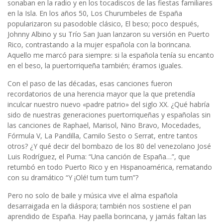
sonaban en la radio y en los tocadiscos de las fiestas familiares
en la Isla. En los años 50, Los Churumbeles de España
popularizaron su pasodoble clásico, El beso; poco después,
Johnny Albino y su Trío San Juan lanzaron su versión en Puerto
Rico, contrastando a la mujer española con la borincana.
Aquello me marcó para siempre: si la española tenía su encanto
en el beso, la puertorriqueña también; éramos iguales.
Con el paso de las décadas, esas canciones fueron
recordatorios de una herencia mayor que la que pretendía
inculcar nuestro nuevo «padre patrio» del siglo XX. ¿Qué habría
sido de nuestras generaciones puertorriqueñas y españolas sin
las canciones de Raphael, Marisol, Nino Bravo, Mocedades,
Fórmula V, La Pandilla, Camilo Sesto o Serrat, entre tantos
otros? ¿Y qué decir del bombazo de los 80 del venezolano José
Luis Rodríguez, el Puma: “Una canción de España…”, que
retumbó en todo Puerto Rico y en Hispanoamérica, rematando
con su dramático “Y ¡Olé! tum tum tum”?
Pero no solo de baile y música vive el alma española
desarraigada en la diáspora; también nos sostiene el pan
aprendido de España. Hay paella borincana, y jamás faltan las