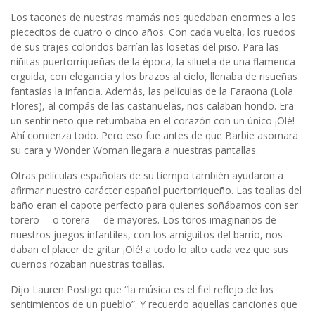
Los tacones de nuestras mamás nos quedaban enormes a los
piececitos de cuatro o cinco años. Con cada vuelta, los ruedos
de sus trajes coloridos barrían las losetas del piso. Para las
niñitas puertorriqueñas de la época, la silueta de una flamenca
erguida, con elegancia y los brazos al cielo, llenaba de risueñas
fantasías la infancia. Además, las películas de la Faraona (Lola
Flores), al compás de las castañuelas, nos calaban hondo. Era
un sentir neto que retumbaba en el corazón con un único ¡Olé!
Ahí comienza todo. Pero eso fue antes de que Barbie asomara
su cara y Wonder Woman llegara a nuestras pantallas.
Otras películas españolas de su tiempo también ayudaron a
afirmar nuestro carácter español puertorriqueño. Las toallas del
baño eran el capote perfecto para quienes soñábamos con ser
torero —o torera— de mayores. Los toros imaginarios de
nuestros juegos infantiles, con los amiguitos del barrio, nos
daban el placer de gritar ¡Olé! a todo lo alto cada vez que sus
cuernos rozaban nuestras toallas.
Dijo Lauren Postigo que “la música es el fiel reflejo de los
sentimientos de un pueblo”. Y recuerdo aquellas canciones que