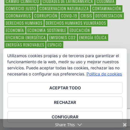
CAMBIO CLIMÁTICO
CIUDADES DE LATINOAMERICA
COLOMBIA
COMERCIO JUSTO
CONSERVACION NATURALEZA
CONTAMINACIÓN
CORONAVIRUS
CORRUPCIÓN
COVID-19
CRISIS
DEFORESTACION
DERECHOS HUMANOS
DERECHOS HUMANOS VULNERADOS
ECONOMÍA
ECONOMÍA SOSTENIBLE
EDUCACIÓN
EFICIENCIA ENERGÉTICA
EMISIONES CO2
ENERGÍA EÓLICA
ENERGÍAS RENOVABLES
ESPACIO
ESPECIES EN PELIGRO DE EXTINCIÓN
FAUNA LATINOAMERICANA
Utilizamos cookies propias y de terceros para garantizar el
HAMBRE
LATINOAMÉRICA
MEDIO AMBIENTE
MÉXICO
funcionamiento de la web, medir su uso y mejorar nuestros
OBJETIVOS DEL MILENIO
ONGS
PAZ
POBREZA
POESÍA
POLITICA
servicios. Puede aceptar todas las cookies, rechazar las no
PUEBLOS INDÍGENAS
RSC
RSE
SOBERANÍA ALIMENTARIA
necesarias o configurar sus preferencias.
Política de cookies
SOLIDARIDAD
SOSTENIBILIDAD
TECNOLOGÍA
VERTIDO PETROLEO
VIOLENCIA DE GÉNERO.
ACEPTAR TODO
RECHAZAR
CONFIGURAR
Copyright © www.otromundoesposible.net. All Rights Reserved.
Share This