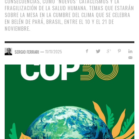
CONSECUENCIAS, COMO "NUEVOS" CATACLISMOS Y LA
FRAGILIZACIÓN DE LA SALUD HUMANA. TEMAS QUE ESTARÁN
SOBRE LA MESA EN LA CUMBRE DEL CLIMA QUE SE CELEBRA
EN BELÉN DE PARÁ, BRASIL, ENTRE EL 10 Y EL 21 DE
NOVIEMBRE.
—
11/11/2025
SERGIO FERRARI