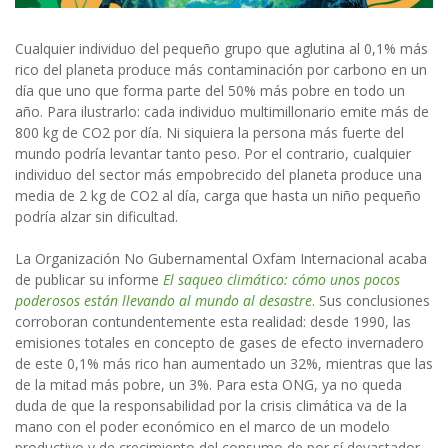
Cualquier individuo del pequeño grupo que aglutina al 0,1% más
rico del planeta produce más contaminación por carbono en un
día que uno que forma parte del 50% más pobre en todo un
año. Para ilustrarlo: cada individuo multimillonario emite más de
800 kg de CO2 por día. Ni siquiera la persona más fuerte del
mundo podría levantar tanto peso. Por el contrario, cualquier
individuo del sector más empobrecido del planeta produce una
media de 2 kg de CO2 al día, carga que hasta un niño pequeño
podría alzar sin dificultad.
La Organización No Gubernamental Oxfam Internacional acaba
de publicar su informe
El saqueo climático: cómo unos pocos
poderosos están llevando al mundo al desastre
. Sus
conclusiones
corroboran contundentemente esta realidad: desde 1990, las
emisiones totales en concepto de gases de efecto invernadero
de este 0,1% más rico han aumentado un 32%, mientras que las
de la mitad más pobre, un 3%. Para esta ONG, ya no queda
duda de que la responsabilidad por la crisis climática va de la
mano con el poder económico en el marco de un modelo
productivo y de crecimiento del consumo de por sí devastador.