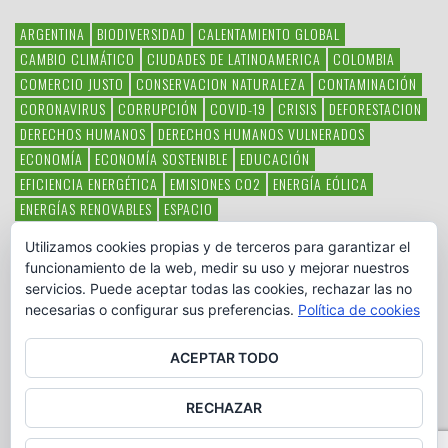
ARGENTINA
BIODIVERSIDAD
CALENTAMIENTO GLOBAL
CAMBIO CLIMÁTICO
CIUDADES DE LATINOAMERICA
COLOMBIA
COMERCIO JUSTO
CONSERVACION NATURALEZA
CONTAMINACIÓN
CORONAVIRUS
CORRUPCIÓN
COVID-19
CRISIS
DEFORESTACION
DERECHOS HUMANOS
DERECHOS HUMANOS VULNERADOS
ECONOMÍA
ECONOMÍA SOSTENIBLE
EDUCACIÓN
EFICIENCIA ENERGÉTICA
EMISIONES CO2
ENERGÍA EÓLICA
ENERGÍAS RENOVABLES
ESPACIO
ESPECIES EN PELIGRO DE EXTINCIÓN
FAUNA LATINOAMERICANA
Utilizamos cookies propias y de terceros para garantizar el
HAMBRE
LATINOAMÉRICA
MEDIO AMBIENTE
MÉXICO
funcionamiento de la web, medir su uso y mejorar nuestros
OBJETIVOS DEL MILENIO
ONGS
PAZ
POBREZA
POESÍA
POLITICA
servicios. Puede aceptar todas las cookies, rechazar las no
PUEBLOS INDÍGENAS
RSC
RSE
SOBERANÍA ALIMENTARIA
necesarias o configurar sus preferencias.
Política de cookies
SOLIDARIDAD
SOSTENIBILIDAD
TECNOLOGÍA
VERTIDO PETROLEO
VIOLENCIA DE GÉNERO.
ACEPTAR TODO
RECHAZAR