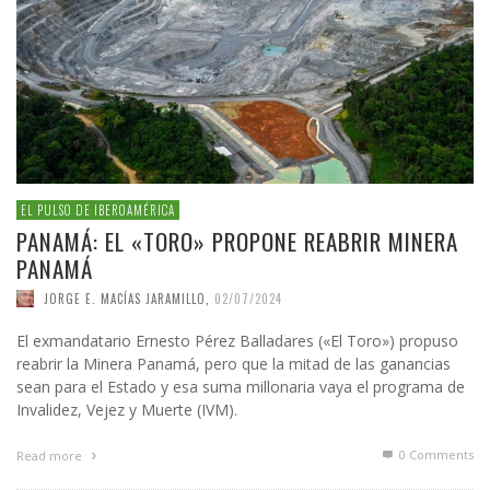
EL PULSO DE IBEROAMÉRICA
PANAMÁ: EL «TORO» PROPONE REABRIR MINERA
PANAMÁ
JORGE E. MACÍAS JARAMILLO
,
02/07/2024
El exmandatario Ernesto Pérez Balladares («El Toro») propuso
reabrir la Minera Panamá, pero que la mitad de las ganancias
sean para el Estado y esa suma millonaria vaya el programa de
Invalidez, Vejez y Muerte (IVM).
0 Comments
Read more