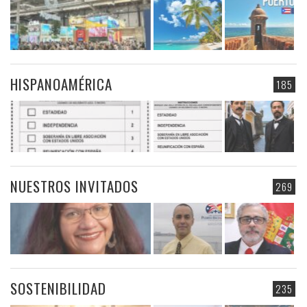
HISPANOAMÉRICA
185
NUESTROS INVITADOS
269
SOSTENIBILIDAD
235