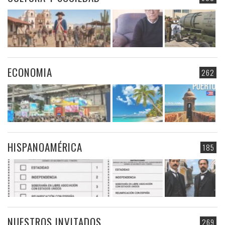
ECONOMIA
262
HISPANOAMÉRICA
185
NUESTROS INVITADOS
269