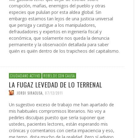
corrupción, mafias, enemigos del pueblo y otras
especies que pululan por esta aldea global. Sin
embargo estamos tan lejos de una justicia universal
que persiga y castigue a los manipuladores,
defraudadores y expertos en ingeniería fiscal y
económica, que solamente nos queda la denuncia
permanente y la observación detallada para saber
quién es quién dentro de los trapicheos del capitalismo.
CIUDADANO ACTIVO
REBELDE CON CAUSA
LA FUGAZ LEVEDAD DE LO TERRENAL
JORDI SIRACUSA
,
07/12/2011
Un sugestivo exceso de trabajo me han apartado de
mis habituales compromisos literarios. No voy a
pedirles disculpas puesto que sería suponer que
ustedes, pacientes lectores, están esperando mis
crónicas y comentarios con cierta impaciencia y eso,
me temo, dista mucho de la realidad. Pero sí adivino