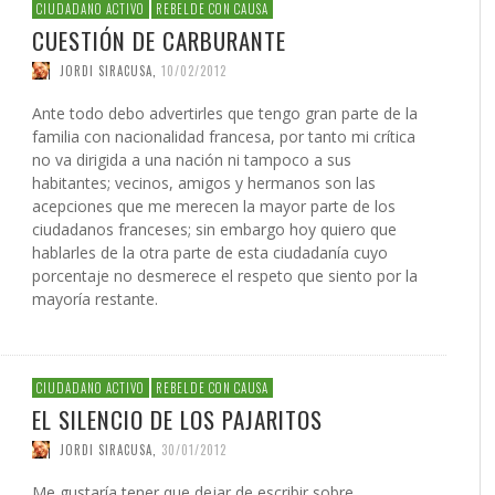
 DE LA GUERRA CONTRA
AS
ATIVA LEGISLATIVA DE UNA
NVIERTEN EN UNA
PRESIDENTE DE LA INICIATIV
INICIATIVA LEGISLATIVA DE 
(XI)
2026
EL NACIMIENTO DEL SOLARI
CIUDADANO ACTIVO
REBELDE CON CAUSA
É JAVIER AGUILERA FRAGOSO
IN CARDOZO
,
29/06/2026
,
SERGIO FERRARI
,
22/07/2026
CIÓN PARA EL FUTURO
FORMA GLOBAL DEL
NACIONAL PUERTO RICO Y E
COALICIÓN PARA EL FUTURO
026
CUESTIÓN DE CARBURANTE
ACCIÓN
,
22/05/2026
ONG OTROMUNDOESPOSIBLE
CARLOS GARCÍA GUERRERO
LENIN CARDOZO
,
10/06/2026
,
10/12/
,
23/0
ICO DE PUERTO RICO (II)
SMO
POLÍTICO DE PUERTO RICO (I
GIO FERRARI
,
28/07/2026
REDACCIÓN
,
18/05/2026
JORDI SIRACUSA
,
10/02/2012
IN ORTÍZ
LOS GARCÍA GUERRERO
,
24/07/2026
,
02/02/2026
EDWIN ORTÍZ
,
21/07/2026
Ante todo debo advertirles que tengo gran parte de la
familia con nacionalidad francesa, por tanto mi crítica
no va dirigida a una nación ni tampoco a sus
habitantes; vecinos, amigos y hermanos son las
acepciones que me merecen la mayor parte de los
ciudadanos franceses; sin embargo hoy quiero que
hablarles de la otra parte de esta ciudadanía cuyo
porcentaje no desmerece el respeto que siento por la
mayoría restante.
CIUDADANO ACTIVO
REBELDE CON CAUSA
EL SILENCIO DE LOS PAJARITOS
JORDI SIRACUSA
,
30/01/2012
Me gustaría tener que dejar de escribir sobre