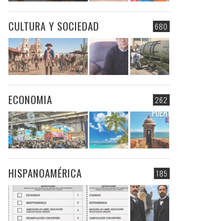
CULTURA Y SOCIEDAD
680
ECONOMIA
262
HISPANOAMÉRICA
185