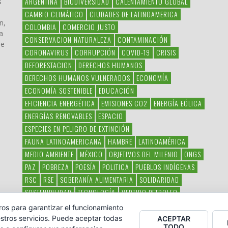
ARGENTINA
BIODIVERSIDAD
CALENTAMIENTO GLOBAL
s
CAMBIO CLIMÁTICO
CIUDADES DE LATINOAMERICA
n,
COLOMBIA
COMERCIO JUSTO
a
CONSERVACION NATURALEZA
CONTAMINACIÓN
ue
CORONAVIRUS
CORRUPCIÓN
COVID-19
CRISIS
DEFORESTACION
DERECHOS HUMANOS
DERECHOS HUMANOS VULNERADOS
ECONOMÍA
ECONOMÍA SOSTENIBLE
EDUCACIÓN
EFICIENCIA ENERGÉTICA
EMISIONES CO2
ENERGÍA EÓLICA
ENERGÍAS RENOVABLES
ESPACIO
ESPECIES EN PELIGRO DE EXTINCIÓN
FAUNA LATINOAMERICANA
HAMBRE
LATINOAMÉRICA
MEDIO AMBIENTE
MÉXICO
OBJETIVOS DEL MILENIO
ONGS
PAZ
POBREZA
POESÍA
POLITICA
PUEBLOS INDÍGENAS
RSC
RSE
SOBERANÍA ALIMENTARIA
SOLIDARIDAD
SOSTENIBILIDAD
TECNOLOGÍA
VERTIDO PETROLEO
VIOLENCIA DE GÉNERO.
ros para garantizar el funcionamiento
stros servicios. Puede aceptar todas
ACEPTAR
TODO