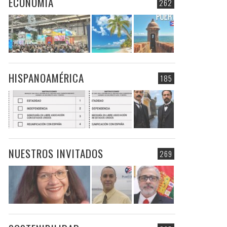
ECONOMIA
262
HISPANOAMÉRICA
185
NUESTROS INVITADOS
269