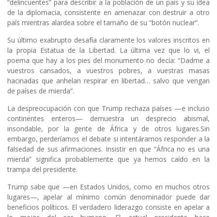
“delincuentes” para describir a la población de un país y su idea
de la diplomacia, consistente en amenazar con destruir a otro
país mientras alardea sobre el tamaño de su “botón nuclear”.
Su último exabrupto desafía claramente los valores inscritos en
la propia Estatua de la Libertad. La última vez que lo vi, el
poema que hay a los pies del monumento no decía: “Dadme a
vuestros cansados, a vuestros pobres, a vuestras masas
hacinadas que anhelan respirar en libertad… salvo que vengan
de países de mierda”.
La despreocupación con que Trump rechaza países —e incluso
continentes enteros— demuestra un desprecio abismal,
insondable, por la gente de África y de otros lugares.Sin
embargo, perderíamos el debate si intentáramos responder a la
falsedad de sus afirmaciones. Insistir en que “África no es una
mierda” significa probablemente que ya hemos caído en la
trampa del presidente.
Trump sabe que —en Estados Unidos, como en muchos otros
lugares—, apelar al mínimo común denominador puede dar
beneficios políticos. El verdadero liderazgo consiste en apelar a