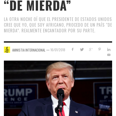
“DE MIERDA”
LA OTRA NOCHE OÍ QUE EL PRESIDENTE DE ESTADOS UNIDOS
CREE QUE YO, QUE SOY AFRICANO, PROCEDO DE UN PAÍS “DE
MIERDA”. REALMENTE ENCANTADOR POR SU PARTE.
—
16/01/2018
AMNISTIA INTERNACIONAL