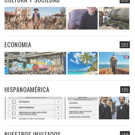
ECONOMIA
262
HISPANOAMÉRICA
185
NUESTROS INVITADOS
269