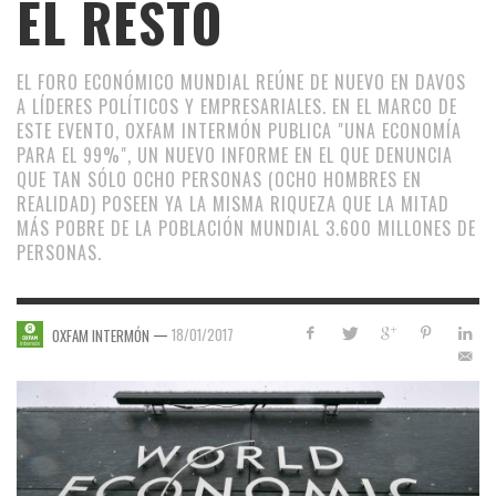
EL RESTO
EL FORO ECONÓMICO MUNDIAL REÚNE DE NUEVO EN DAVOS
A LÍDERES POLÍTICOS Y EMPRESARIALES. EN EL MARCO DE
ESTE EVENTO, OXFAM INTERMÓN PUBLICA "UNA ECONOMÍA
PARA EL 99%", UN NUEVO INFORME EN EL QUE DENUNCIA
QUE TAN SÓLO OCHO PERSONAS (OCHO HOMBRES EN
REALIDAD) POSEEN YA LA MISMA RIQUEZA QUE LA MITAD
MÁS POBRE DE LA POBLACIÓN MUNDIAL 3.600 MILLONES DE
PERSONAS.
—
18/01/2017
OXFAM INTERMÓN