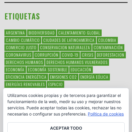
ETIQUETAS
ARGENTINA
BIODIVERSIDAD
CALENTAMIENTO GLOBAL
CAMBIO CLIMÁTICO
CIUDADES DE LATINOAMERICA
COLOMBIA
COMERCIO JUSTO
CONSERVACION NATURALEZA
CONTAMINACIÓN
CORONAVIRUS
CORRUPCIÓN
COVID-19
CRISIS
DEFORESTACION
DERECHOS HUMANOS
DERECHOS HUMANOS VULNERADOS
ECONOMÍA
ECONOMÍA SOSTENIBLE
EDUCACIÓN
EFICIENCIA ENERGÉTICA
EMISIONES CO2
ENERGÍA EÓLICA
ENERGÍAS RENOVABLES
ESPACIO
ESPECIES EN PELIGRO DE EXTINCIÓN
FAUNA LATINOAMERICANA
Utilizamos cookies propias y de terceros para garantizar el
HAMBRE
LATINOAMÉRICA
MEDIO AMBIENTE
MÉXICO
funcionamiento de la web, medir su uso y mejorar nuestros
OBJETIVOS DEL MILENIO
ONGS
PAZ
POBREZA
POESÍA
POLITICA
servicios. Puede aceptar todas las cookies, rechazar las no
PUEBLOS INDÍGENAS
RSC
RSE
SOBERANÍA ALIMENTARIA
necesarias o configurar sus preferencias.
Política de cookies
SOLIDARIDAD
SOSTENIBILIDAD
TECNOLOGÍA
VERTIDO PETROLEO
VIOLENCIA DE GÉNERO.
ACEPTAR TODO