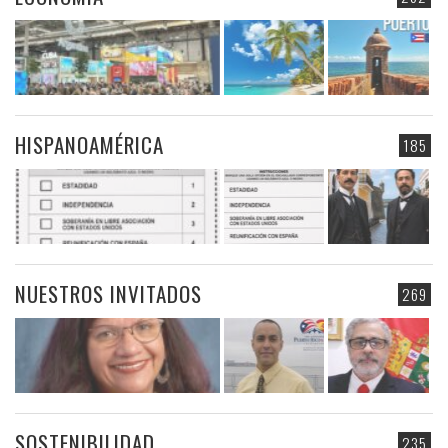
HISPANOAMÉRICA
185
NUESTROS INVITADOS
269
SOSTENIBILIDAD
235