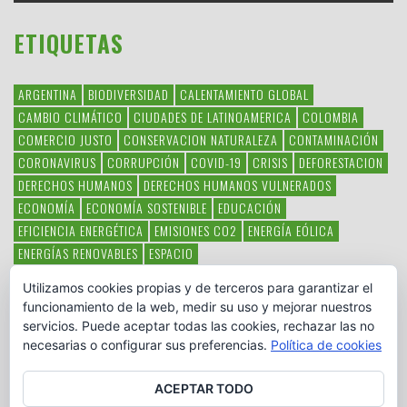
ETIQUETAS
ARGENTINA
BIODIVERSIDAD
CALENTAMIENTO GLOBAL
CAMBIO CLIMÁTICO
CIUDADES DE LATINOAMERICA
COLOMBIA
COMERCIO JUSTO
CONSERVACION NATURALEZA
CONTAMINACIÓN
CORONAVIRUS
CORRUPCIÓN
COVID-19
CRISIS
DEFORESTACION
DERECHOS HUMANOS
DERECHOS HUMANOS VULNERADOS
ECONOMÍA
ECONOMÍA SOSTENIBLE
EDUCACIÓN
EFICIENCIA ENERGÉTICA
EMISIONES CO2
ENERGÍA EÓLICA
ENERGÍAS RENOVABLES
ESPACIO
ESPECIES EN PELIGRO DE EXTINCIÓN
FAUNA LATINOAMERICANA
Utilizamos cookies propias y de terceros para garantizar el
HAMBRE
LATINOAMÉRICA
MEDIO AMBIENTE
MÉXICO
funcionamiento de la web, medir su uso y mejorar nuestros
OBJETIVOS DEL MILENIO
ONGS
PAZ
POBREZA
POESÍA
POLITICA
servicios. Puede aceptar todas las cookies, rechazar las no
PUEBLOS INDÍGENAS
RSC
RSE
SOBERANÍA ALIMENTARIA
necesarias o configurar sus preferencias.
Política de cookies
SOLIDARIDAD
SOSTENIBILIDAD
TECNOLOGÍA
VERTIDO PETROLEO
VIOLENCIA DE GÉNERO.
ACEPTAR TODO