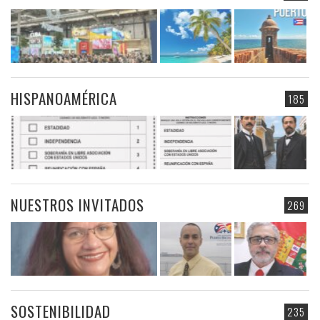
HISPANOAMÉRICA
185
NUESTROS INVITADOS
269
SOSTENIBILIDAD
235