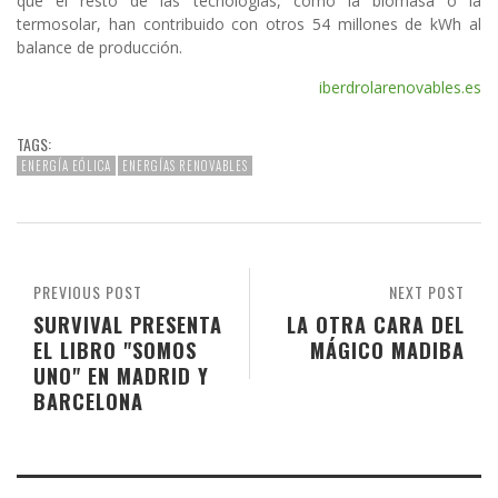
que el resto de las tecnologías, como la biomasa o la
termosolar, han contribuido con otros 54 millones de kWh al
balance de producción.
iberdrolarenovables.es
TAGS:
ENERGÍA EÓLICA
ENERGÍAS RENOVABLES
PREVIOUS POST
NEXT POST
SURVIVAL PRESENTA
LA OTRA CARA DEL
EL LIBRO "SOMOS
MÁGICO MADIBA
UNO" EN MADRID Y
BARCELONA