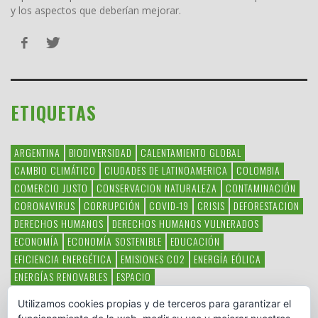
y los aspectos que deberían mejorar.
ETIQUETAS
ARGENTINA
BIODIVERSIDAD
CALENTAMIENTO GLOBAL
CAMBIO CLIMÁTICO
CIUDADES DE LATINOAMERICA
COLOMBIA
COMERCIO JUSTO
CONSERVACION NATURALEZA
CONTAMINACIÓN
CORONAVIRUS
CORRUPCIÓN
COVID-19
CRISIS
DEFORESTACION
DERECHOS HUMANOS
DERECHOS HUMANOS VULNERADOS
ECONOMÍA
ECONOMÍA SOSTENIBLE
EDUCACIÓN
EFICIENCIA ENERGÉTICA
EMISIONES CO2
ENERGÍA EÓLICA
ENERGÍAS RENOVABLES
ESPACIO
ESPECIES EN PELIGRO DE EXTINCIÓN
FAUNA LATINOAMERICANA
Utilizamos cookies propias y de terceros para garantizar el
HAMBRE
LATINOAMÉRICA
MEDIO AMBIENTE
MÉXICO