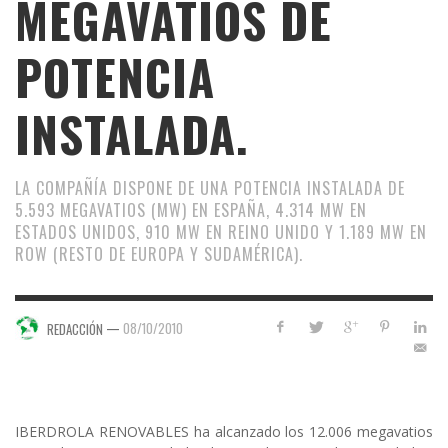
MEGAVATIOS DE
POTENCIA
INSTALADA.
LA COMPAÑÍA DISPONE DE UNA POTENCIA INSTALADA DE
5.593 MEGAVATIOS (MW) EN ESPAÑA, 4.314 MW EN
ESTADOS UNIDOS, 910 MW EN REINO UNIDO Y 1.189 MW EN
ROW (RESTO DE EUROPA Y SUDAMÉRICA).
—
08/10/2010
REDACCIÓN
IBERDROLA RENOVABLES ha alcanzado los 12.006 megavatios