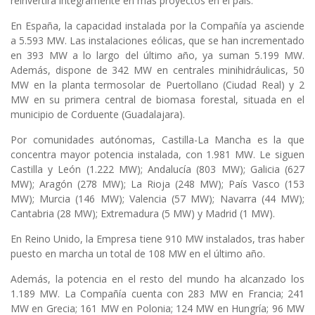
reinvertirá íntegramente en más proyectos en el país.
En España, la capacidad instalada por la Compañía ya asciende
a 5.593 MW. Las instalaciones eólicas, que se han incrementado
en 393 MW a lo largo del último año, ya suman 5.199 MW.
Además, dispone de 342 MW en centrales minihidráulicas, 50
MW en la planta termosolar de Puertollano (Ciudad Real) y 2
MW en su primera central de biomasa forestal, situada en el
municipio de Corduente (Guadalajara).
Por comunidades autónomas, Castilla-La Mancha es la que
concentra mayor potencia instalada, con 1.981 MW. Le siguen
Castilla y León (1.222 MW); Andalucía (803 MW); Galicia (627
MW); Aragón (278 MW); La Rioja (248 MW); País Vasco (153
MW); Murcia (146 MW); Valencia (57 MW); Navarra (44 MW);
Cantabria (28 MW); Extremadura (5 MW) y Madrid (1 MW).
En Reino Unido, la Empresa tiene 910 MW instalados, tras haber
puesto en marcha un total de 108 MW en el último año.
Además, la potencia en el resto del mundo ha alcanzado los
1.189 MW. La Compañía cuenta con 283 MW en Francia; 241
MW en Grecia; 161 MW en Polonia; 124 MW en Hungría; 96 MW