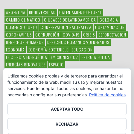
ARGENTINA
BIODIVERSIDAD
CALENTAMIENTO GLOBAL
CAMBIO CLIMÁTICO
CIUDADES DE LATINOAMERICA
COLOMBIA
COMERCIO JUSTO
CONSERVACION NATURALEZA
CONTAMINACIÓN
CORONAVIRUS
CORRUPCIÓN
COVID-19
CRISIS
DEFORESTACION
DERECHOS HUMANOS
DERECHOS HUMANOS VULNERADOS
ECONOMÍA
ECONOMÍA SOSTENIBLE
EDUCACIÓN
EFICIENCIA ENERGÉTICA
EMISIONES CO2
ENERGÍA EÓLICA
ENERGÍAS RENOVABLES
ESPACIO
ESPECIES EN PELIGRO DE EXTINCIÓN
FAUNA LATINOAMERICANA
Utilizamos cookies propias y de terceros para garantizar el
HAMBRE
LATINOAMÉRICA
MEDIO AMBIENTE
MÉXICO
funcionamiento de la web, medir su uso y mejorar nuestros
OBJETIVOS DEL MILENIO
ONGS
PAZ
POBREZA
POESÍA
POLITICA
servicios. Puede aceptar todas las cookies, rechazar las no
PUEBLOS INDÍGENAS
RSC
RSE
SOBERANÍA ALIMENTARIA
necesarias o configurar sus preferencias.
Política de cookies
SOLIDARIDAD
SOSTENIBILIDAD
TECNOLOGÍA
VERTIDO PETROLEO
VIOLENCIA DE GÉNERO.
ACEPTAR TODO
RECHAZAR