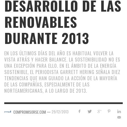
DESARROLLO DE LAS
RENOVABLES
DURANTE 2013
EN LOS ÚLTIMOS DÍAS DEL AÑO ES HABITUAL VOLVER LA
VISTA ATRÁS Y HACER BALANCE. LA SOSTENIBILIDAD NO ES
UNA EXCEPCIÓN PARA ELLO. EN EL ÁMBITO DE LA ENERGÍA
SOSTENIBLE, EL PERIODISTA GARRETT HERING SEÑALA DIEZ
TENDENCIAS QUE HAN GUIADO LA ACCIÓN DE LA MAYORÍA
DE LAS COMPAÑÍAS, ESPECIALMENTE DE LAS
NORTEAMERICANAS, A LO LARGO DE 2013.
—
29/12/2013
COMPROMISORSE.COM