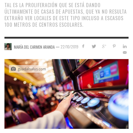
TAL ES LA PROLIFERACIÓN QUE SE ESTÁ DANDO
ÚLTIMAMENTE DE CASAS DE APUESTAS, QUE YA NO RESULTA
EXTRAÑO VER LOCALES DE ESTE TIPO INCLUSO A ESCASOS
100 METROS DE CENTROS ESCOLARES.
—
22/10/2019
MARÍA DEL CARMEN ARANDA
guadalsalus.com