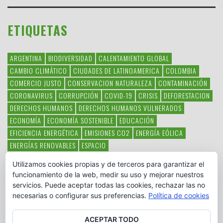
ETIQUETAS
ARGENTINA
BIODIVERSIDAD
CALENTAMIENTO GLOBAL
CAMBIO CLIMÁTICO
CIUDADES DE LATINOAMERICA
COLOMBIA
COMERCIO JUSTO
CONSERVACION NATURALEZA
CONTAMINACIÓN
CORONAVIRUS
CORRUPCIÓN
COVID-19
CRISIS
DEFORESTACION
DERECHOS HUMANOS
DERECHOS HUMANOS VULNERADOS
ECONOMÍA
ECONOMÍA SOSTENIBLE
EDUCACIÓN
EFICIENCIA ENERGÉTICA
EMISIONES CO2
ENERGÍA EÓLICA
ENERGÍAS RENOVABLES
ESPACIO
ESPECIES EN PELIGRO DE EXTINCIÓN
FAUNA LATINOAMERICANA
Utilizamos cookies propias y de terceros para garantizar el
HAMBRE
LATINOAMÉRICA
MEDIO AMBIENTE
MÉXICO
funcionamiento de la web, medir su uso y mejorar nuestros
OBJETIVOS DEL MILENIO
ONGS
PAZ
POBREZA
POESÍA
POLITICA
servicios. Puede aceptar todas las cookies, rechazar las no
PUEBLOS INDÍGENAS
RSC
RSE
SOBERANÍA ALIMENTARIA
necesarias o configurar sus preferencias.
Política de cookies
SOLIDARIDAD
SOSTENIBILIDAD
TECNOLOGÍA
VERTIDO PETROLEO
VIOLENCIA DE GÉNERO.
ACEPTAR TODO