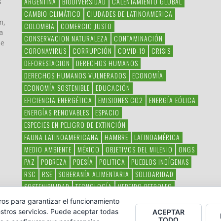
ARGENTINA
BIODIVERSIDAD
CALENTAMIENTO GLOBAL
s
CAMBIO CLIMÁTICO
CIUDADES DE LATINOAMERICA
n,
COLOMBIA
COMERCIO JUSTO
a
CONSERVACION NATURALEZA
CONTAMINACIÓN
ue
CORONAVIRUS
CORRUPCIÓN
COVID-19
CRISIS
DEFORESTACION
DERECHOS HUMANOS
DERECHOS HUMANOS VULNERADOS
ECONOMÍA
ECONOMÍA SOSTENIBLE
EDUCACIÓN
EFICIENCIA ENERGÉTICA
EMISIONES CO2
ENERGÍA EÓLICA
ENERGÍAS RENOVABLES
ESPACIO
ESPECIES EN PELIGRO DE EXTINCIÓN
FAUNA LATINOAMERICANA
HAMBRE
LATINOAMÉRICA
MEDIO AMBIENTE
MÉXICO
OBJETIVOS DEL MILENIO
ONGS
PAZ
POBREZA
POESÍA
POLITICA
PUEBLOS INDÍGENAS
RSC
RSE
SOBERANÍA ALIMENTARIA
SOLIDARIDAD
SOSTENIBILIDAD
TECNOLOGÍA
VERTIDO PETROLEO
VIOLENCIA DE GÉNERO.
ros para garantizar el funcionamiento
stros servicios. Puede aceptar todas
ACEPTAR
TODO