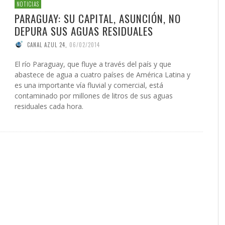
 DE LA GUERRA CONTRA
AS
ATIVA LEGISLATIVA DE UNA
NVIERTEN EN UNA
PRESIDENTE DE LA INICIATIV
INICIATIVA LEGISLATIVA DE 
(XI)
2026
EL NACIMIENTO DEL SOLARI
NOTICIAS
É JAVIER AGUILERA FRAGOSO
IN CARDOZO
,
29/06/2026
,
SERGIO FERRARI
,
22/07/2026
CIÓN PARA EL FUTURO
FORMA GLOBAL DEL
NACIONAL PUERTO RICO Y E
COALICIÓN PARA EL FUTURO
026
PARAGUAY: SU CAPITAL, ASUNCIÓN, NO
ACCIÓN
,
22/05/2026
ONG OTROMUNDOESPOSIBLE
CARLOS GARCÍA GUERRERO
LENIN CARDOZO
,
10/06/2026
,
10/12/
,
23/0
ICO DE PUERTO RICO (II)
SMO
POLÍTICO DE PUERTO RICO (I
GIO FERRARI
,
28/07/2026
REDACCIÓN
,
18/05/2026
DEPURA SUS AGUAS RESIDUALES
IN ORTÍZ
LOS GARCÍA GUERRERO
,
24/07/2026
,
02/02/2026
EDWIN ORTÍZ
,
21/07/2026
CANAL AZUL 24
,
06/02/2014
El río Paraguay, que fluye a través del país y que
abastece de agua a cuatro países de América Latina y
es una importante vía fluvial y comercial, está
contaminado por millones de litros de sus aguas
residuales cada hora.