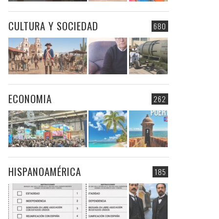
CULTURA Y SOCIEDAD
680
ECONOMIA
262
HISPANOAMÉRICA
185