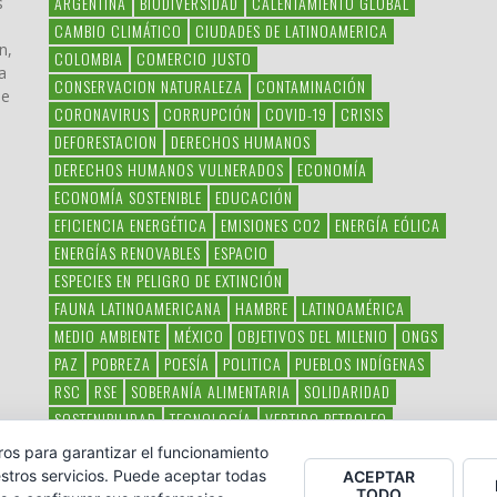
ARGENTINA
BIODIVERSIDAD
CALENTAMIENTO GLOBAL
s
CAMBIO CLIMÁTICO
CIUDADES DE LATINOAMERICA
n,
COLOMBIA
COMERCIO JUSTO
a
CONSERVACION NATURALEZA
CONTAMINACIÓN
ue
CORONAVIRUS
CORRUPCIÓN
COVID-19
CRISIS
DEFORESTACION
DERECHOS HUMANOS
DERECHOS HUMANOS VULNERADOS
ECONOMÍA
ECONOMÍA SOSTENIBLE
EDUCACIÓN
EFICIENCIA ENERGÉTICA
EMISIONES CO2
ENERGÍA EÓLICA
ENERGÍAS RENOVABLES
ESPACIO
ESPECIES EN PELIGRO DE EXTINCIÓN
FAUNA LATINOAMERICANA
HAMBRE
LATINOAMÉRICA
MEDIO AMBIENTE
MÉXICO
OBJETIVOS DEL MILENIO
ONGS
PAZ
POBREZA
POESÍA
POLITICA
PUEBLOS INDÍGENAS
RSC
RSE
SOBERANÍA ALIMENTARIA
SOLIDARIDAD
SOSTENIBILIDAD
TECNOLOGÍA
VERTIDO PETROLEO
VIOLENCIA DE GÉNERO.
ros para garantizar el funcionamiento
stros servicios. Puede aceptar todas
ACEPTAR
TODO