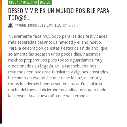
 DE LA GUERRA CONTRA
AS
ATIVA LEGISLATIVA DE UNA
NVIERTEN EN UNA
PRESIDENTE DE LA INICIATIV
INICIATIVA LEGISLATIVA DE 
(XI)
2026
EL NACIMIENTO DEL SOLARI
CIUDADANO ACTIVO
DESEOS
É JAVIER AGUILERA FRAGOSO
IN CARDOZO
,
29/06/2026
,
SERGIO FERRARI
,
22/07/2026
CIÓN PARA EL FUTURO
FORMA GLOBAL DEL
NACIONAL PUERTO RICO Y E
COALICIÓN PARA EL FUTURO
026
DESEO VIVIR EN UN MUNDO POSIBLE PARA
ACCIÓN
,
22/05/2026
ONG OTROMUNDOESPOSIBLE
CARLOS GARCÍA GUERRERO
LENIN CARDOZO
,
10/06/2026
,
10/12/
,
23/0
ICO DE PUERTO RICO (II)
SMO
POLÍTICO DE PUERTO RICO (I
GIO FERRARI
,
28/07/2026
REDACCIÓN
,
18/05/2026
TOD@S…
IN ORTÍZ
LOS GARCÍA GUERRERO
,
24/07/2026
,
02/02/2026
EDWIN ORTÍZ
,
21/07/2026
YVONNE RODRÍGUEZ CASTILLO
,
22/12/2013
Nuevamente falta muy poco para las dos festividades
más esperadas del año: La navidad y el año nuevo.
Para la celebración de estas fiestas de fin de año, que
solamente las separan unos pocos días, hacemos
muchos preparativos pues todos aguardamos muy
emocionados su llegada. En la Nochebuena nos
reunimos con nuestros familiares y algunas amistades,
buscando en esa noche que reine la paz, el amor y
todos los demás buenos sentimientos. En la última
noche del mes de diciembre nos alistamos para darle
la bienvenida al nuevo año que va a empezar….