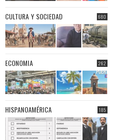
CULTURA Y SOCIEDAD
680
ECONOMIA
262
HISPANOAMÉRICA
185