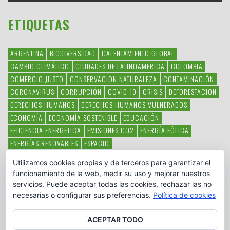
ETIQUETAS
ARGENTINA
BIODIVERSIDAD
CALENTAMIENTO GLOBAL
CAMBIO CLIMÁTICO
CIUDADES DE LATINOAMERICA
COLOMBIA
COMERCIO JUSTO
CONSERVACION NATURALEZA
CONTAMINACIÓN
CORONAVIRUS
CORRUPCIÓN
COVID-19
CRISIS
DEFORESTACION
DERECHOS HUMANOS
DERECHOS HUMANOS VULNERADOS
ECONOMÍA
ECONOMÍA SOSTENIBLE
EDUCACIÓN
EFICIENCIA ENERGÉTICA
EMISIONES CO2
ENERGÍA EÓLICA
ENERGÍAS RENOVABLES
ESPACIO
ESPECIES EN PELIGRO DE EXTINCIÓN
FAUNA LATINOAMERICANA
Utilizamos cookies propias y de terceros para garantizar el
HAMBRE
LATINOAMÉRICA
MEDIO AMBIENTE
MÉXICO
funcionamiento de la web, medir su uso y mejorar nuestros
OBJETIVOS DEL MILENIO
ONGS
PAZ
POBREZA
POESÍA
POLITICA
servicios. Puede aceptar todas las cookies, rechazar las no
PUEBLOS INDÍGENAS
RSC
RSE
SOBERANÍA ALIMENTARIA
necesarias o configurar sus preferencias.
Política de cookies
SOLIDARIDAD
SOSTENIBILIDAD
TECNOLOGÍA
VERTIDO PETROLEO
VIOLENCIA DE GÉNERO.
ACEPTAR TODO