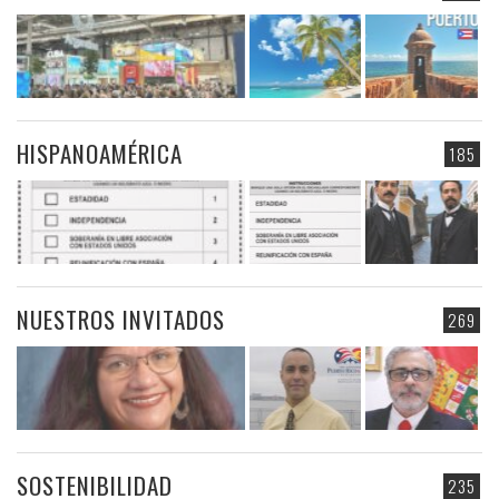
HISPANOAMÉRICA
185
NUESTROS INVITADOS
269
SOSTENIBILIDAD
235