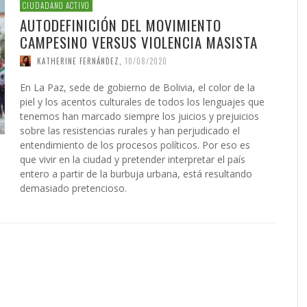
 DE LA GUERRA CONTRA
AS
ATIVA LEGISLATIVA DE UNA
NVIERTEN EN UNA
PRESIDENTE DE LA INICIATIV
INICIATIVA LEGISLATIVA DE 
(XI)
2026
EL NACIMIENTO DEL SOLARI
CIUDADANO ACTIVO
É JAVIER AGUILERA FRAGOSO
IN CARDOZO
,
29/06/2026
,
SERGIO FERRARI
,
22/07/2026
CIÓN PARA EL FUTURO
FORMA GLOBAL DEL
NACIONAL PUERTO RICO Y E
COALICIÓN PARA EL FUTURO
026
AUTODEFINICIÓN DEL MOVIMIENTO
ACCIÓN
,
22/05/2026
ONG OTROMUNDOESPOSIBLE
CARLOS GARCÍA GUERRERO
LENIN CARDOZO
,
10/06/2026
,
10/12/
,
23/0
ICO DE PUERTO RICO (II)
SMO
POLÍTICO DE PUERTO RICO (I
GIO FERRARI
,
28/07/2026
REDACCIÓN
,
18/05/2026
CAMPESINO VERSUS VIOLENCIA MASISTA
IN ORTÍZ
LOS GARCÍA GUERRERO
,
24/07/2026
,
02/02/2026
EDWIN ORTÍZ
,
21/07/2026
KATHERINE FERNÁNDEZ
,
10/08/2020
En La Paz, sede de gobierno de Bolivia, el color de la
piel y los acentos culturales de todos los lenguajes que
tenemos han marcado siempre los juicios y prejuicios
sobre las resistencias rurales y han perjudicado el
entendimiento de los procesos políticos. Por eso es
que vivir en la ciudad y pretender interpretar el país
entero a partir de la burbuja urbana, está resultando
demasiado pretencioso.