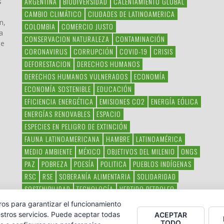
ARGENTINA
BIODIVERSIDAD
CALENTAMIENTO GLOBAL
s
CAMBIO CLIMÁTICO
CIUDADES DE LATINOAMERICA
n,
COLOMBIA
COMERCIO JUSTO
a
CONSERVACION NATURALEZA
CONTAMINACIÓN
ue
CORONAVIRUS
CORRUPCIÓN
COVID-19
CRISIS
DEFORESTACION
DERECHOS HUMANOS
DERECHOS HUMANOS VULNERADOS
ECONOMÍA
ECONOMÍA SOSTENIBLE
EDUCACIÓN
EFICIENCIA ENERGÉTICA
EMISIONES CO2
ENERGÍA EÓLICA
ENERGÍAS RENOVABLES
ESPACIO
ESPECIES EN PELIGRO DE EXTINCIÓN
FAUNA LATINOAMERICANA
HAMBRE
LATINOAMÉRICA
MEDIO AMBIENTE
MÉXICO
OBJETIVOS DEL MILENIO
ONGS
PAZ
POBREZA
POESÍA
POLITICA
PUEBLOS INDÍGENAS
RSC
RSE
SOBERANÍA ALIMENTARIA
SOLIDARIDAD
SOSTENIBILIDAD
TECNOLOGÍA
VERTIDO PETROLEO
VIOLENCIA DE GÉNERO.
ros para garantizar el funcionamiento
stros servicios. Puede aceptar todas
ACEPTAR
TODO