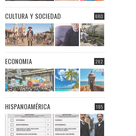
CULTURA Y SOCIEDAD
680
ECONOMIA
262
HISPANOAMÉRICA
185