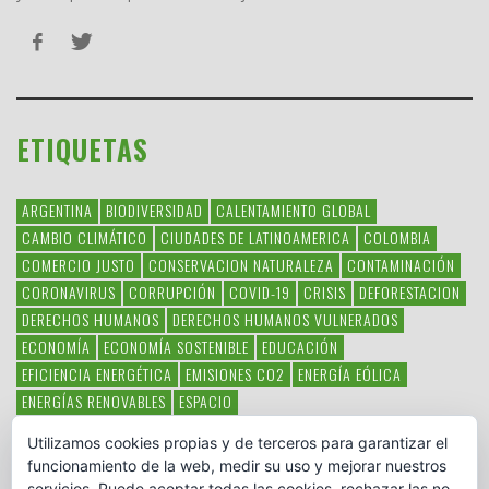
ETIQUETAS
ARGENTINA
BIODIVERSIDAD
CALENTAMIENTO GLOBAL
CAMBIO CLIMÁTICO
CIUDADES DE LATINOAMERICA
COLOMBIA
COMERCIO JUSTO
CONSERVACION NATURALEZA
CONTAMINACIÓN
CORONAVIRUS
CORRUPCIÓN
COVID-19
CRISIS
DEFORESTACION
DERECHOS HUMANOS
DERECHOS HUMANOS VULNERADOS
ECONOMÍA
ECONOMÍA SOSTENIBLE
EDUCACIÓN
EFICIENCIA ENERGÉTICA
EMISIONES CO2
ENERGÍA EÓLICA
ENERGÍAS RENOVABLES
ESPACIO
ESPECIES EN PELIGRO DE EXTINCIÓN
FAUNA LATINOAMERICANA
Utilizamos cookies propias y de terceros para garantizar el
HAMBRE
LATINOAMÉRICA
MEDIO AMBIENTE
MÉXICO
funcionamiento de la web, medir su uso y mejorar nuestros
OBJETIVOS DEL MILENIO
ONGS
PAZ
POBREZA
POESÍA
POLITICA
servicios. Puede aceptar todas las cookies, rechazar las no