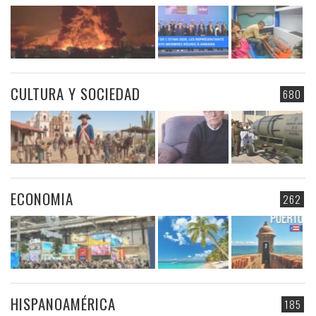
CULTURA Y SOCIEDAD
680
ECONOMIA
262
HISPANOAMÉRICA
185