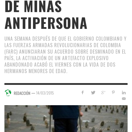
DE MINAS
ANTIPERSONA
UNA SEMANA DESPUÉS DE QUE EL GOBIERNO COLOMBIANO Y
LAS FUERZAS ARMADAS REVOLUCIONARIAS DE COLOMBIA
(FARC) ANUNCIARAN SU ACUERDO SOBRE DESMINADO EN EL
PAÍS, LA ACTIVACIÓN DE UN ARTEFACTO EXPLOSIVO
ABANDONADO ACABÓ EL VIERNES CON LA VIDA DE DOS
HERMANOS MENORES DE EDAD.
—
14/03/2015
REDACCIÓN