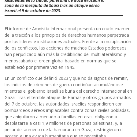
Residentes en la ciudad palestina de Gaza evacuan la
zona de la mezquita de Sousi tras un ataque aéreo
israelí el 9 de octubre de 2023.
El informe de Amnistía Internacional presenta un crudo examen
de la traición a los principios de derechos humanos perpetrada
por los líderes e instituciones actuales. Frente a la multiplicación
de los conflictos, las acciones de muchos Estados poderosos
han perjudicado aún más la credibilidad del multilateralismo y
menoscabado el orden global basado en normas que se
estableció por primera vez en 1945.
En un conflicto que definió 2023 y que no da signos de remitir,
los indicios de crímenes de guerra continúan acumulándose
mientras el gobierno israelí se burla del derecho internacional en
Gaza. Tras el terrible ataque de Hamás y otros grupos armados
del 7 de octubre, las autoridades israelíes respondieron con
bombardeos aéreos implacables contra zonas civiles pobladas,
que aniquilaron a menudo a familias enteras; obligaron a
desplazarse a casi 1,9 millones de personas palestinas, y, a
pesar del aumento de la hambruna en Gaza, restringieron el
acceso a una ayuda humanitaria que se necesitaba