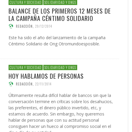
 DE LA GUERRA CONTRA
AS
ATIVA LEGISLATIVA DE UNA
NVIERTEN EN UNA
PRESIDENTE DE LA INICIATIV
INICIATIVA LEGISLATIVA DE 
(XI)
2026
EL NACIMIENTO DEL SOLARI
CULTURA Y SOCIEDAD
SOLIDARIDAD Y ONGS
É JAVIER AGUILERA FRAGOSO
IN CARDOZO
,
29/06/2026
,
SERGIO FERRARI
,
22/07/2026
CIÓN PARA EL FUTURO
FORMA GLOBAL DEL
NACIONAL PUERTO RICO Y E
COALICIÓN PARA EL FUTURO
026
BALANCE DE LOS PRIMEROS 12 MESES DE
ACCIÓN
,
22/05/2026
ONG OTROMUNDOESPOSIBLE
CARLOS GARCÍA GUERRERO
LENIN CARDOZO
,
10/06/2026
,
10/12/
,
23/0
ICO DE PUERTO RICO (II)
SMO
POLÍTICO DE PUERTO RICO (I
GIO FERRARI
,
28/07/2026
REDACCIÓN
,
18/05/2026
LA CAMPAÑA CÉNTIMO SOLIDARIO
IN ORTÍZ
LOS GARCÍA GUERRERO
,
24/07/2026
,
02/02/2026
EDWIN ORTÍZ
,
21/07/2026
REDACCIÓN
,
29/12/2014
Este ha sido el año del lanzamiento de la campaña
Céntimo Solidario de Ong Otromundoesposible.
CULTURA Y SOCIEDAD
SOLIDARIDAD Y ONGS
HOY HABLAMOS DE PERSONAS
REDACCIÓN
,
22/11/2014
Últimamente resulta difícil hablar de bancos sin que la
conversación termine en críticas sobre los desahucios,
las preferentes, el dinero público invertido, etc, y
estamos de acuerdo. Sin embargo, hoy queremos
hablar de personas que con su actitud personal
consiguen hacer un hueco al compromiso social en el