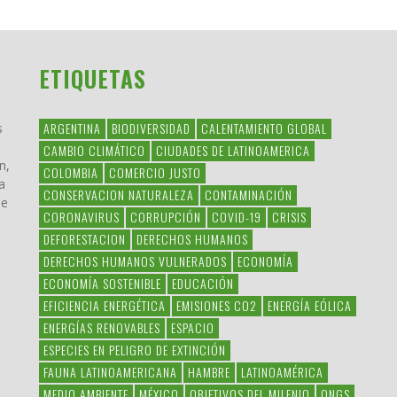
ETIQUETAS
ARGENTINA
BIODIVERSIDAD
CALENTAMIENTO GLOBAL
s
CAMBIO CLIMÁTICO
CIUDADES DE LATINOAMERICA
n,
COLOMBIA
COMERCIO JUSTO
a
CONSERVACION NATURALEZA
CONTAMINACIÓN
ue
CORONAVIRUS
CORRUPCIÓN
COVID-19
CRISIS
DEFORESTACION
DERECHOS HUMANOS
DERECHOS HUMANOS VULNERADOS
ECONOMÍA
ECONOMÍA SOSTENIBLE
EDUCACIÓN
EFICIENCIA ENERGÉTICA
EMISIONES CO2
ENERGÍA EÓLICA
ENERGÍAS RENOVABLES
ESPACIO
ESPECIES EN PELIGRO DE EXTINCIÓN
FAUNA LATINOAMERICANA
HAMBRE
LATINOAMÉRICA
MEDIO AMBIENTE
MÉXICO
OBJETIVOS DEL MILENIO
ONGS