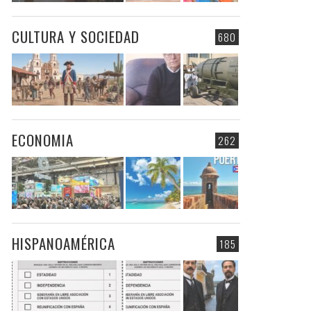
CULTURA Y SOCIEDAD
680
ECONOMIA
262
HISPANOAMÉRICA
185