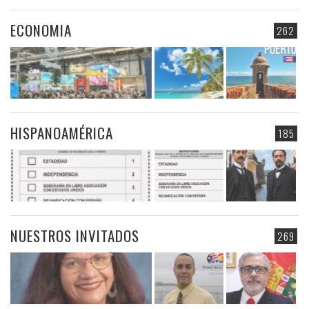
ECONOMIA
262
HISPANOAMÉRICA
185
NUESTROS INVITADOS
269