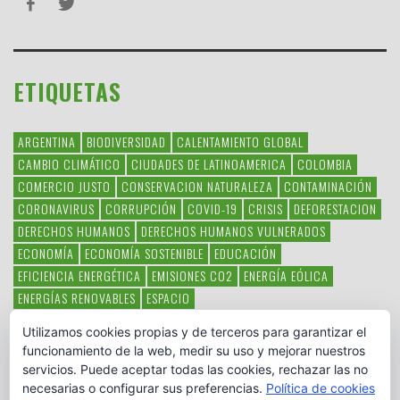
ETIQUETAS
ARGENTINA
BIODIVERSIDAD
CALENTAMIENTO GLOBAL
CAMBIO CLIMÁTICO
CIUDADES DE LATINOAMERICA
COLOMBIA
COMERCIO JUSTO
CONSERVACION NATURALEZA
CONTAMINACIÓN
CORONAVIRUS
CORRUPCIÓN
COVID-19
CRISIS
DEFORESTACION
DERECHOS HUMANOS
DERECHOS HUMANOS VULNERADOS
ECONOMÍA
ECONOMÍA SOSTENIBLE
EDUCACIÓN
EFICIENCIA ENERGÉTICA
EMISIONES CO2
ENERGÍA EÓLICA
ENERGÍAS RENOVABLES
ESPACIO
ESPECIES EN PELIGRO DE EXTINCIÓN
FAUNA LATINOAMERICANA
Utilizamos cookies propias y de terceros para garantizar el
HAMBRE
LATINOAMÉRICA
MEDIO AMBIENTE
MÉXICO
funcionamiento de la web, medir su uso y mejorar nuestros
OBJETIVOS DEL MILENIO
ONGS
PAZ
POBREZA
POESÍA
POLITICA
servicios. Puede aceptar todas las cookies, rechazar las no
PUEBLOS INDÍGENAS
RSC
RSE
SOBERANÍA ALIMENTARIA
necesarias o configurar sus preferencias.
Política de cookies