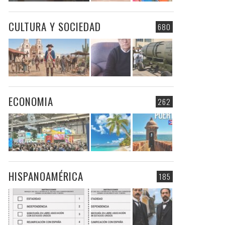
CULTURA Y SOCIEDAD
680
ECONOMIA
262
HISPANOAMÉRICA
185