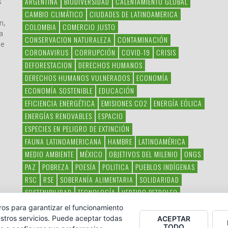
ARGENTINA
BIODIVERSIDAD
CALENTAMIENTO GLOBAL
s
CAMBIO CLIMÁTICO
CIUDADES DE LATINOAMERICA
n,
COLOMBIA
COMERCIO JUSTO
a
CONSERVACION NATURALEZA
CONTAMINACIÓN
ue
CORONAVIRUS
CORRUPCIÓN
COVID-19
CRISIS
DEFORESTACION
DERECHOS HUMANOS
DERECHOS HUMANOS VULNERADOS
ECONOMÍA
ECONOMÍA SOSTENIBLE
EDUCACIÓN
EFICIENCIA ENERGÉTICA
EMISIONES CO2
ENERGÍA EÓLICA
ENERGÍAS RENOVABLES
ESPACIO
ESPECIES EN PELIGRO DE EXTINCIÓN
FAUNA LATINOAMERICANA
HAMBRE
LATINOAMÉRICA
MEDIO AMBIENTE
MÉXICO
OBJETIVOS DEL MILENIO
ONGS
PAZ
POBREZA
POESÍA
POLITICA
PUEBLOS INDÍGENAS
RSC
RSE
SOBERANÍA ALIMENTARIA
SOLIDARIDAD
SOSTENIBILIDAD
TECNOLOGÍA
VERTIDO PETROLEO
VIOLENCIA DE GÉNERO.
ros para garantizar el funcionamiento
stros servicios. Puede aceptar todas
ACEPTAR
TODO