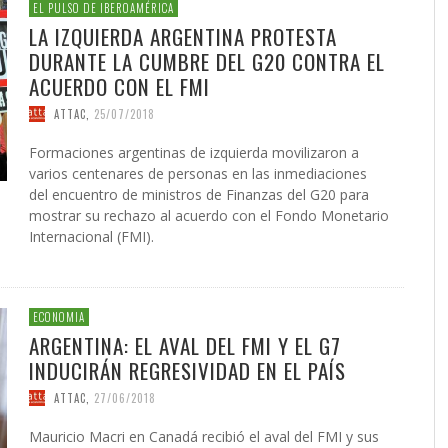
 DE LA GUERRA CONTRA
AS
ATIVA LEGISLATIVA DE UNA
NVIERTEN EN UNA
PRESIDENTE DE LA INICIATIV
INICIATIVA LEGISLATIVA DE 
(XI)
2026
EL NACIMIENTO DEL SOLARI
EL PULSO DE IBEROAMÉRICA
É JAVIER AGUILERA FRAGOSO
IN CARDOZO
,
29/06/2026
,
SERGIO FERRARI
,
22/07/2026
CIÓN PARA EL FUTURO
FORMA GLOBAL DEL
NACIONAL PUERTO RICO Y E
COALICIÓN PARA EL FUTURO
026
LA IZQUIERDA ARGENTINA PROTESTA
ACCIÓN
,
22/05/2026
ONG OTROMUNDOESPOSIBLE
CARLOS GARCÍA GUERRERO
LENIN CARDOZO
,
10/06/2026
,
10/12/
,
23/0
ICO DE PUERTO RICO (II)
SMO
POLÍTICO DE PUERTO RICO (I
GIO FERRARI
,
28/07/2026
REDACCIÓN
,
18/05/2026
DURANTE LA CUMBRE DEL G20 CONTRA EL
IN ORTÍZ
LOS GARCÍA GUERRERO
,
24/07/2026
,
02/02/2026
EDWIN ORTÍZ
,
21/07/2026
ACUERDO CON EL FMI
ATTAC
,
25/07/2018
Formaciones argentinas de izquierda movilizaron a
varios centenares de personas en las inmediaciones
del encuentro de ministros de Finanzas del G20 para
mostrar su rechazo al acuerdo con el Fondo Monetario
Internacional (FMI).
ECONOMIA
ARGENTINA: EL AVAL DEL FMI Y EL G7
INDUCIRÁN REGRESIVIDAD EN EL PAÍS
ATTAC
,
27/06/2018
Mauricio Macri en Canadá recibió el aval del FMI y sus