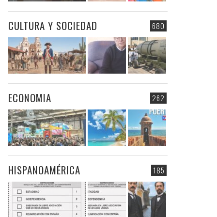
CULTURA Y SOCIEDAD
680
ECONOMIA
262
HISPANOAMÉRICA
185