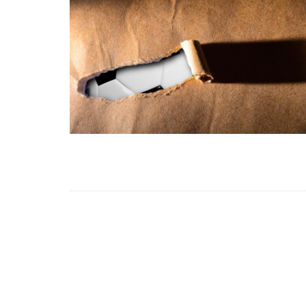
MUNDO
VARG
INICI
LA CO
JOS
LEN
IRÁN
COALI
PLATA
31/07/2
MANIFIESTO
LA CRÍTICA CULTURAL
EDUCACIÓN AMBIENTAL
RED
POLÍT
TURI
SER
CONFIDENCIAS
CHAFLÁN DE LETRAS
NATURALEZA
EDW
CAR
UNA OPINIÓN
ORGANISMOS GLOBALES
ANÁLISIS GLOBAL
RINCÓN DE POESÍA
SOLIDARIDAD Y ONGS