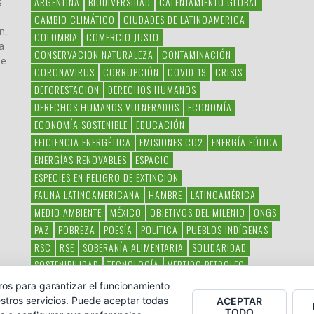
ARGENTINA
BIODIVERSIDAD
CALENTAMIENTO GLOBAL
s
CAMBIO CLIMÁTICO
CIUDADES DE LATINOAMERICA
n,
COLOMBIA
COMERCIO JUSTO
a
CONSERVACION NATURALEZA
CONTAMINACIÓN
ue
CORONAVIRUS
CORRUPCIÓN
COVID-19
CRISIS
DEFORESTACION
DERECHOS HUMANOS
DERECHOS HUMANOS VULNERADOS
ECONOMÍA
ECONOMÍA SOSTENIBLE
EDUCACIÓN
EFICIENCIA ENERGÉTICA
EMISIONES CO2
ENERGÍA EÓLICA
ENERGÍAS RENOVABLES
ESPACIO
ESPECIES EN PELIGRO DE EXTINCIÓN
FAUNA LATINOAMERICANA
HAMBRE
LATINOAMÉRICA
MEDIO AMBIENTE
MÉXICO
OBJETIVOS DEL MILENIO
ONGS
PAZ
POBREZA
POESÍA
POLITICA
PUEBLOS INDÍGENAS
RSC
RSE
SOBERANÍA ALIMENTARIA
SOLIDARIDAD
SOSTENIBILIDAD
TECNOLOGÍA
VERTIDO PETROLEO
VIOLENCIA DE GÉNERO.
ros para garantizar el funcionamiento
stros servicios. Puede aceptar todas
ACEPTAR
TODO