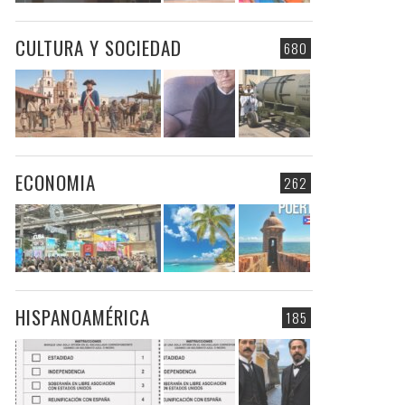
CULTURA Y SOCIEDAD
680
ECONOMIA
262
HISPANOAMÉRICA
185