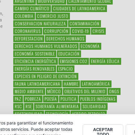
ARGENTINA
BIODIVERSIDAD
CALENTAMIENTO GLOBAL
s
CAMBIO CLIMÁTICO
CIUDADES DE LATINOAMERICA
n,
COLOMBIA
COMERCIO JUSTO
a
CONSERVACION NATURALEZA
CONTAMINACIÓN
ue
CORONAVIRUS
CORRUPCIÓN
COVID-19
CRISIS
DEFORESTACION
DERECHOS HUMANOS
DERECHOS HUMANOS VULNERADOS
ECONOMÍA
ECONOMÍA SOSTENIBLE
EDUCACIÓN
EFICIENCIA ENERGÉTICA
EMISIONES CO2
ENERGÍA EÓLICA
ENERGÍAS RENOVABLES
ESPACIO
ESPECIES EN PELIGRO DE EXTINCIÓN
FAUNA LATINOAMERICANA
HAMBRE
LATINOAMÉRICA
MEDIO AMBIENTE
MÉXICO
OBJETIVOS DEL MILENIO
ONGS
PAZ
POBREZA
POESÍA
POLITICA
PUEBLOS INDÍGENAS
RSC
RSE
SOBERANÍA ALIMENTARIA
SOLIDARIDAD
SOSTENIBILIDAD
TECNOLOGÍA
VERTIDO PETROLEO
VIOLENCIA DE GÉNERO.
ros para garantizar el funcionamiento
stros servicios. Puede aceptar todas
ACEPTAR
TODO