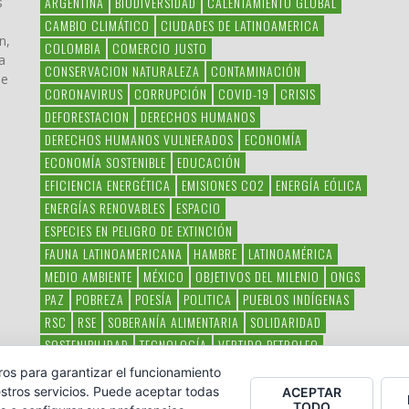
ARGENTINA
BIODIVERSIDAD
CALENTAMIENTO GLOBAL
s
CAMBIO CLIMÁTICO
CIUDADES DE LATINOAMERICA
n,
COLOMBIA
COMERCIO JUSTO
a
CONSERVACION NATURALEZA
CONTAMINACIÓN
ue
CORONAVIRUS
CORRUPCIÓN
COVID-19
CRISIS
DEFORESTACION
DERECHOS HUMANOS
DERECHOS HUMANOS VULNERADOS
ECONOMÍA
ECONOMÍA SOSTENIBLE
EDUCACIÓN
EFICIENCIA ENERGÉTICA
EMISIONES CO2
ENERGÍA EÓLICA
ENERGÍAS RENOVABLES
ESPACIO
ESPECIES EN PELIGRO DE EXTINCIÓN
FAUNA LATINOAMERICANA
HAMBRE
LATINOAMÉRICA
MEDIO AMBIENTE
MÉXICO
OBJETIVOS DEL MILENIO
ONGS
PAZ
POBREZA
POESÍA
POLITICA
PUEBLOS INDÍGENAS
RSC
RSE
SOBERANÍA ALIMENTARIA
SOLIDARIDAD
SOSTENIBILIDAD
TECNOLOGÍA
VERTIDO PETROLEO
VIOLENCIA DE GÉNERO.
ros para garantizar el funcionamiento
stros servicios. Puede aceptar todas
ACEPTAR
TODO