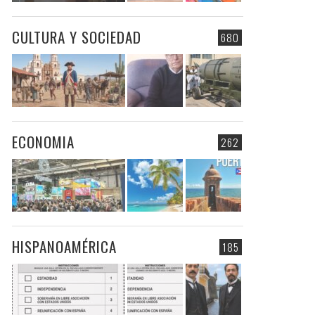
CULTURA Y SOCIEDAD
680
ECONOMIA
262
HISPANOAMÉRICA
185