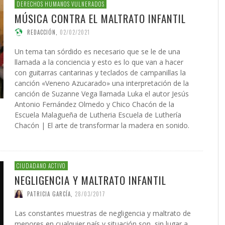
 DE LA GUERRA CONTRA
AS
ATIVA LEGISLATIVA DE UNA
NVIERTEN EN UNA
PRESIDENTE DE LA INICIATIV
INICIATIVA LEGISLATIVA DE 
(XI)
2026
EL NACIMIENTO DEL SOLARI
DERECHOS HUMANOS VULNERADOS
É JAVIER AGUILERA FRAGOSO
IN CARDOZO
,
29/06/2026
,
SERGIO FERRARI
,
22/07/2026
CIÓN PARA EL FUTURO
FORMA GLOBAL DEL
NACIONAL PUERTO RICO Y E
COALICIÓN PARA EL FUTURO
026
MÚSICA CONTRA EL MALTRATO INFANTIL
ACCIÓN
,
22/05/2026
ONG OTROMUNDOESPOSIBLE
CARLOS GARCÍA GUERRERO
LENIN CARDOZO
,
10/06/2026
,
10/12/
,
23/0
ICO DE PUERTO RICO (II)
SMO
POLÍTICO DE PUERTO RICO (I
GIO FERRARI
,
28/07/2026
REDACCIÓN
,
18/05/2026
REDACCIÓN
,
02/02/2021
IN ORTÍZ
LOS GARCÍA GUERRERO
,
24/07/2026
,
02/02/2026
EDWIN ORTÍZ
,
21/07/2026
Un tema tan sórdido es necesario que se le de una
llamada a la conciencia y esto es lo que van a hacer
con guitarras cantarinas y teclados de campanillas la
canción «Veneno Azucarado» una interpretación de la
canción de Suzanne Vega llamada Luka el autor Jesús
Antonio Fernández Olmedo y Chico Chacón de la
Escuela Malagueña de Lutheria Escuela de Luthería
Chacón | El arte de transformar la madera en sonido.
CIUDADANO ACTIVO
NEGLIGENCIA Y MALTRATO INFANTIL
PATRICIA GARCÍA
,
28/03/2017
Las constantes muestras de negligencia y maltrato de
menores en cualquier país y situación son, sin lugar a