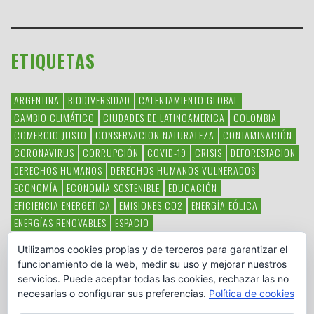
ETIQUETAS
ARGENTINA
BIODIVERSIDAD
CALENTAMIENTO GLOBAL
CAMBIO CLIMÁTICO
CIUDADES DE LATINOAMERICA
COLOMBIA
COMERCIO JUSTO
CONSERVACION NATURALEZA
CONTAMINACIÓN
CORONAVIRUS
CORRUPCIÓN
COVID-19
CRISIS
DEFORESTACION
DERECHOS HUMANOS
DERECHOS HUMANOS VULNERADOS
ECONOMÍA
ECONOMÍA SOSTENIBLE
EDUCACIÓN
EFICIENCIA ENERGÉTICA
EMISIONES CO2
ENERGÍA EÓLICA
ENERGÍAS RENOVABLES
ESPACIO
ESPECIES EN PELIGRO DE EXTINCIÓN
FAUNA LATINOAMERICANA
Utilizamos cookies propias y de terceros para garantizar el
HAMBRE
LATINOAMÉRICA
MEDIO AMBIENTE
MÉXICO
funcionamiento de la web, medir su uso y mejorar nuestros
OBJETIVOS DEL MILENIO
ONGS
PAZ
POBREZA
POESÍA
POLITICA
servicios. Puede aceptar todas las cookies, rechazar las no
PUEBLOS INDÍGENAS
RSC
RSE
SOBERANÍA ALIMENTARIA
necesarias o configurar sus preferencias.
Política de cookies
SOLIDARIDAD
SOSTENIBILIDAD
TECNOLOGÍA
VERTIDO PETROLEO