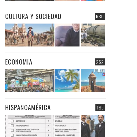
CULTURA Y SOCIEDAD
680
ECONOMIA
262
HISPANOAMÉRICA
185