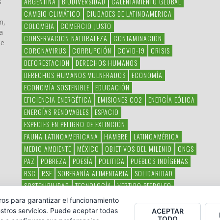
ARGENTINA
BIODIVERSIDAD
CALENTAMIENTO GLOBAL
s
CAMBIO CLIMÁTICO
CIUDADES DE LATINOAMERICA
n,
COLOMBIA
COMERCIO JUSTO
a
CONSERVACION NATURALEZA
CONTAMINACIÓN
ue
CORONAVIRUS
CORRUPCIÓN
COVID-19
CRISIS
DEFORESTACION
DERECHOS HUMANOS
DERECHOS HUMANOS VULNERADOS
ECONOMÍA
ECONOMÍA SOSTENIBLE
EDUCACIÓN
EFICIENCIA ENERGÉTICA
EMISIONES CO2
ENERGÍA EÓLICA
ENERGÍAS RENOVABLES
ESPACIO
ESPECIES EN PELIGRO DE EXTINCIÓN
FAUNA LATINOAMERICANA
HAMBRE
LATINOAMÉRICA
MEDIO AMBIENTE
MÉXICO
OBJETIVOS DEL MILENIO
ONGS
PAZ
POBREZA
POESÍA
POLITICA
PUEBLOS INDÍGENAS
RSC
RSE
SOBERANÍA ALIMENTARIA
SOLIDARIDAD
SOSTENIBILIDAD
TECNOLOGÍA
VERTIDO PETROLEO
VIOLENCIA DE GÉNERO.
ros para garantizar el funcionamiento
stros servicios. Puede aceptar todas
ACEPTAR
TODO