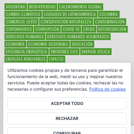
ARGENTINA
BIODIVERSIDAD
CALENTAMIENTO GLOBAL
CAMBIO CLIMÁTICO
CIUDADES DE LATINOAMERICA
COLOMBIA
COMERCIO JUSTO
CONSERVACION NATURALEZA
CONTAMINACIÓN
CORONAVIRUS
CORRUPCIÓN
COVID-19
CRISIS
DEFORESTACION
DERECHOS HUMANOS
DERECHOS HUMANOS VULNERADOS
ECONOMÍA
ECONOMÍA SOSTENIBLE
EDUCACIÓN
EFICIENCIA ENERGÉTICA
EMISIONES CO2
ENERGÍA EÓLICA
ENERGÍAS RENOVABLES
ESPACIO
ESPECIES EN PELIGRO DE EXTINCIÓN
FAUNA LATINOAMERICANA
Utilizamos cookies propias y de terceros para garantizar el
HAMBRE
LATINOAMÉRICA
MEDIO AMBIENTE
MÉXICO
funcionamiento de la web, medir su uso y mejorar nuestros
OBJETIVOS DEL MILENIO
ONGS
PAZ
POBREZA
POESÍA
POLITICA
servicios. Puede aceptar todas las cookies, rechazar las no
PUEBLOS INDÍGENAS
RSC
RSE
SOBERANÍA ALIMENTARIA
necesarias o configurar sus preferencias.
Política de cookies
SOLIDARIDAD
SOSTENIBILIDAD
TECNOLOGÍA
VERTIDO PETROLEO
VIOLENCIA DE GÉNERO.
ACEPTAR TODO
RECHAZAR
CONFIGURAR