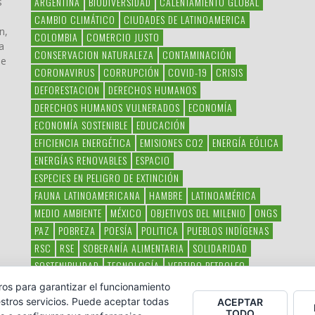
ARGENTINA
BIODIVERSIDAD
CALENTAMIENTO GLOBAL
s
CAMBIO CLIMÁTICO
CIUDADES DE LATINOAMERICA
n,
COLOMBIA
COMERCIO JUSTO
a
CONSERVACION NATURALEZA
CONTAMINACIÓN
ue
CORONAVIRUS
CORRUPCIÓN
COVID-19
CRISIS
DEFORESTACION
DERECHOS HUMANOS
DERECHOS HUMANOS VULNERADOS
ECONOMÍA
ECONOMÍA SOSTENIBLE
EDUCACIÓN
EFICIENCIA ENERGÉTICA
EMISIONES CO2
ENERGÍA EÓLICA
ENERGÍAS RENOVABLES
ESPACIO
ESPECIES EN PELIGRO DE EXTINCIÓN
FAUNA LATINOAMERICANA
HAMBRE
LATINOAMÉRICA
MEDIO AMBIENTE
MÉXICO
OBJETIVOS DEL MILENIO
ONGS
PAZ
POBREZA
POESÍA
POLITICA
PUEBLOS INDÍGENAS
RSC
RSE
SOBERANÍA ALIMENTARIA
SOLIDARIDAD
SOSTENIBILIDAD
TECNOLOGÍA
VERTIDO PETROLEO
VIOLENCIA DE GÉNERO.
ros para garantizar el funcionamiento
stros servicios. Puede aceptar todas
ACEPTAR
TODO