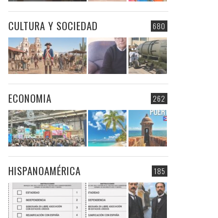
CULTURA Y SOCIEDAD
680
ECONOMIA
262
HISPANOAMÉRICA
185