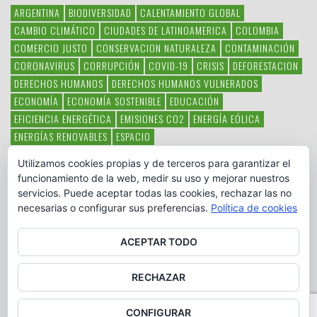
ARGENTINA
BIODIVERSIDAD
CALENTAMIENTO GLOBAL
CAMBIO CLIMÁTICO
CIUDADES DE LATINOAMERICA
COLOMBIA
COMERCIO JUSTO
CONSERVACION NATURALEZA
CONTAMINACIÓN
CORONAVIRUS
CORRUPCIÓN
COVID-19
CRISIS
DEFORESTACION
DERECHOS HUMANOS
DERECHOS HUMANOS VULNERADOS
ECONOMÍA
ECONOMÍA SOSTENIBLE
EDUCACIÓN
EFICIENCIA ENERGÉTICA
EMISIONES CO2
ENERGÍA EÓLICA
ENERGÍAS RENOVABLES
ESPACIO
ESPECIES EN PELIGRO DE EXTINCIÓN
FAUNA LATINOAMERICANA
Utilizamos cookies propias y de terceros para garantizar el
HAMBRE
LATINOAMÉRICA
MEDIO AMBIENTE
MÉXICO
funcionamiento de la web, medir su uso y mejorar nuestros
OBJETIVOS DEL MILENIO
ONGS
PAZ
POBREZA
POESÍA
POLITICA
servicios. Puede aceptar todas las cookies, rechazar las no
PUEBLOS INDÍGENAS
RSC
RSE
SOBERANÍA ALIMENTARIA
necesarias o configurar sus preferencias.
Política de cookies
SOLIDARIDAD
SOSTENIBILIDAD
TECNOLOGÍA
VERTIDO PETROLEO
VIOLENCIA DE GÉNERO.
ACEPTAR TODO
RECHAZAR
CONFIGURAR