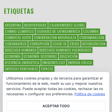
ETIQUETAS
ARGENTINA
BIODIVERSIDAD
CALENTAMIENTO GLOBAL
CAMBIO CLIMÁTICO
CIUDADES DE LATINOAMERICA
COLOMBIA
COMERCIO JUSTO
CONSERVACION NATURALEZA
CONTAMINACIÓN
CORONAVIRUS
CORRUPCIÓN
COVID-19
CRISIS
DEFORESTACION
DERECHOS HUMANOS
DERECHOS HUMANOS VULNERADOS
ECONOMÍA
ECONOMÍA SOSTENIBLE
EDUCACIÓN
EFICIENCIA ENERGÉTICA
EMISIONES CO2
ENERGÍA EÓLICA
ENERGÍAS RENOVABLES
ESPACIO
ESPECIES EN PELIGRO DE EXTINCIÓN
FAUNA LATINOAMERICANA
Utilizamos cookies propias y de terceros para garantizar el
HAMBRE
LATINOAMÉRICA
MEDIO AMBIENTE
MÉXICO
funcionamiento de la web, medir su uso y mejorar nuestros
OBJETIVOS DEL MILENIO
ONGS
PAZ
POBREZA
POESÍA
POLITICA
servicios. Puede aceptar todas las cookies, rechazar las no
PUEBLOS INDÍGENAS
RSC
RSE
SOBERANÍA ALIMENTARIA
necesarias o configurar sus preferencias.
Política de cookies
SOLIDARIDAD
SOSTENIBILIDAD
TECNOLOGÍA
VERTIDO PETROLEO
VIOLENCIA DE GÉNERO.
ACEPTAR TODO