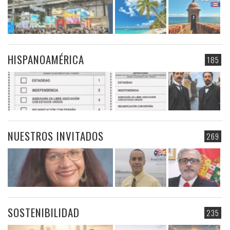
HISPANOAMÉRICA
185
NUESTROS INVITADOS
269
SOSTENIBILIDAD
235