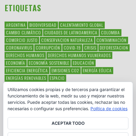
ETIQUETAS
ARGENTINA
BIODIVERSIDAD
CALENTAMIENTO GLOBAL
CAMBIO CLIMÁTICO
CIUDADES DE LATINOAMERICA
COLOMBIA
COMERCIO JUSTO
CONSERVACION NATURALEZA
CONTAMINACIÓN
CORONAVIRUS
CORRUPCIÓN
COVID-19
CRISIS
DEFORESTACION
DERECHOS HUMANOS
DERECHOS HUMANOS VULNERADOS
ECONOMÍA
ECONOMÍA SOSTENIBLE
EDUCACIÓN
EFICIENCIA ENERGÉTICA
EMISIONES CO2
ENERGÍA EÓLICA
ENERGÍAS RENOVABLES
ESPACIO
ESPECIES EN PELIGRO DE EXTINCIÓN
FAUNA LATINOAMERICANA
Utilizamos cookies propias y de terceros para garantizar el
HAMBRE
LATINOAMÉRICA
MEDIO AMBIENTE
MÉXICO
funcionamiento de la web, medir su uso y mejorar nuestros
OBJETIVOS DEL MILENIO
ONGS
PAZ
POBREZA
POESÍA
POLITICA
servicios. Puede aceptar todas las cookies, rechazar las no
PUEBLOS INDÍGENAS
RSC
RSE
SOBERANÍA ALIMENTARIA
necesarias o configurar sus preferencias.
Política de cookies
SOLIDARIDAD
SOSTENIBILIDAD
TECNOLOGÍA
VERTIDO PETROLEO
VIOLENCIA DE GÉNERO.
ACEPTAR TODO