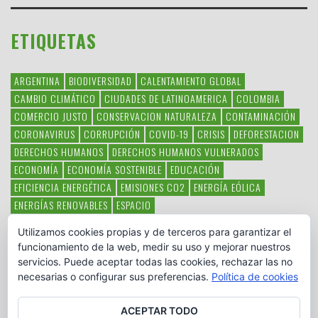
ETIQUETAS
ARGENTINA
BIODIVERSIDAD
CALENTAMIENTO GLOBAL
CAMBIO CLIMÁTICO
CIUDADES DE LATINOAMERICA
COLOMBIA
COMERCIO JUSTO
CONSERVACION NATURALEZA
CONTAMINACIÓN
CORONAVIRUS
CORRUPCIÓN
COVID-19
CRISIS
DEFORESTACION
DERECHOS HUMANOS
DERECHOS HUMANOS VULNERADOS
ECONOMÍA
ECONOMÍA SOSTENIBLE
EDUCACIÓN
EFICIENCIA ENERGÉTICA
EMISIONES CO2
ENERGÍA EÓLICA
ENERGÍAS RENOVABLES
ESPACIO
ESPECIES EN PELIGRO DE EXTINCIÓN
FAUNA LATINOAMERICANA
Utilizamos cookies propias y de terceros para garantizar el
HAMBRE
LATINOAMÉRICA
MEDIO AMBIENTE
MÉXICO
funcionamiento de la web, medir su uso y mejorar nuestros
OBJETIVOS DEL MILENIO
ONGS
PAZ
POBREZA
POESÍA
POLITICA
servicios. Puede aceptar todas las cookies, rechazar las no
PUEBLOS INDÍGENAS
RSC
RSE
SOBERANÍA ALIMENTARIA
necesarias o configurar sus preferencias.
Política de cookies
SOLIDARIDAD
SOSTENIBILIDAD
TECNOLOGÍA
VERTIDO PETROLEO
VIOLENCIA DE GÉNERO.
ACEPTAR TODO