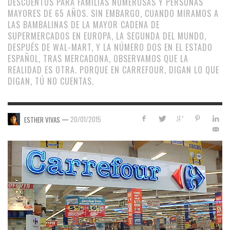
DESCUENTOS PARA FAMILIAS NUMEROSAS Y PERSONAS
MAYORES DE 65 AÑOS. SIN EMBARGO, CUANDO MIRAMOS A
LAS BAMBALINAS DE LA MAYOR CADENA DE
SUPERMERCADOS EN EUROPA, LA SEGUNDA DEL MUNDO,
DESPUÉS DE WAL-MART, Y LA NÚMERO DOS EN EL ESTADO
ESPAÑOL, TRAS MERCADONA, OBSERVAMOS QUE LA
REALIDAD ES OTRA. PORQUE EN CARREFOUR, DIGAN LO QUE
DIGAN, TÚ NO CUENTAS.
—
20/01/2015
ESTHER VIVAS