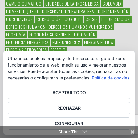
CAMBIO CLIMÁTICO
CIUDADES DE LATINOAMERICA
COLOMBIA
COMERCIO JUSTO
CONSERVACION NATURALEZA
CONTAMINACIÓN
CORONAVIRUS
CORRUPCIÓN
COVID-19
CRISIS
DEFORESTACION
DERECHOS HUMANOS
DERECHOS HUMANOS VULNERADOS
ECONOMÍA
ECONOMÍA SOSTENIBLE
EDUCACIÓN
EFICIENCIA ENERGÉTICA
EMISIONES CO2
ENERGÍA EÓLICA
ENERGÍAS RENOVABLES
ESPACIO
ESPECIES EN PELIGRO DE EXTINCIÓN
FAUNA LATINOAMERICANA
Utilizamos cookies propias y de terceros para garantizar el
HAMBRE
LATINOAMÉRICA
MEDIO AMBIENTE
MÉXICO
funcionamiento de la web, medir su uso y mejorar nuestros
servicios. Puede aceptar todas las cookies, rechazar las no
OBJETIVOS DEL MILENIO
ONGS
PAZ
POBREZA
POESÍA
POLITICA
necesarias o configurar sus preferencias.
Política de cookies
PUEBLOS INDÍGENAS
RSC
RSE
SOBERANÍA ALIMENTARIA
SOLIDARIDAD
SOSTENIBILIDAD
TECNOLOGÍA
VERTIDO PETROLEO
ACEPTAR TODO
VIOLENCIA DE GÉNERO.
RECHAZAR
CONFIGURAR
Share This
Copyright © www.otromundoesposible.net. All Rights Reserved.