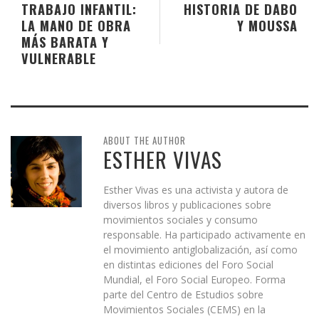
TRABAJO INFANTIL:
HISTORIA DE DABO
LA MANO DE OBRA
Y MOUSSA
MÁS BARATA Y
VULNERABLE
ABOUT THE AUTHOR
ESTHER VIVAS
Esther Vivas es una activista y autora de
diversos libros y publicaciones sobre
movimientos sociales y consumo
responsable. Ha participado activamente en
el movimiento antiglobalización, así como
en distintas ediciones del Foro Social
Mundial, el Foro Social Europeo. Forma
parte del Centro de Estudios sobre
Movimientos Sociales (CEMS) en la