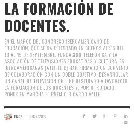
LA FORMACIÓN DE
DOCENTES.
EN EL MARCO DEL CONGRESO IBEROAMERICANO DE
EDUCACIÓN, QUE SE HA CELEBRADO EN BUENOS AIRES DEL
13 AL 15 DE SEPTIEMBRE, FUNDACIÓN TELEFÓNICA Y LA
ASOCIACIÓN DE TELEVISIONES EDUCATIVAS Y CULTURALES
IBEROAMERICANAS (ATEI-TEIB) HAN FIRMADO UN CONVENIO
DE COLABORACIÓN CON UN DOBLE OBJETIVO, DESARROLLAR
UN CANAL DE TELEVISIÓN ON LINE DESTINADO A FAVORECER
LA FORMACIÓN DE LOS DOCENTES Y, POR OTRO LADO,
PONER EN MARCHA EL PREMIO RICARDO VALLE.
—
16/09/2010
ONGS