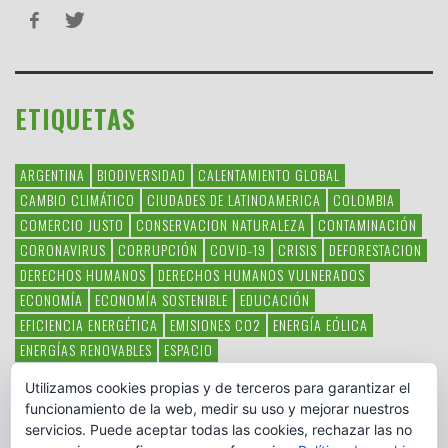
ETIQUETAS
ARGENTINA
BIODIVERSIDAD
CALENTAMIENTO GLOBAL
CAMBIO CLIMÁTICO
CIUDADES DE LATINOAMERICA
COLOMBIA
COMERCIO JUSTO
CONSERVACION NATURALEZA
CONTAMINACIÓN
CORONAVIRUS
CORRUPCIÓN
COVID-19
CRISIS
DEFORESTACION
DERECHOS HUMANOS
DERECHOS HUMANOS VULNERADOS
ECONOMÍA
ECONOMÍA SOSTENIBLE
EDUCACIÓN
EFICIENCIA ENERGÉTICA
EMISIONES CO2
ENERGÍA EÓLICA
ENERGÍAS RENOVABLES
ESPACIO
ESPECIES EN PELIGRO DE EXTINCIÓN
FAUNA LATINOAMERICANA
Utilizamos cookies propias y de terceros para garantizar el
HAMBRE
LATINOAMÉRICA
MEDIO AMBIENTE
MÉXICO
funcionamiento de la web, medir su uso y mejorar nuestros
OBJETIVOS DEL MILENIO
ONGS
PAZ
POBREZA
POESÍA
POLITICA
servicios. Puede aceptar todas las cookies, rechazar las no