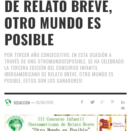
DE RELATO BREVE,
OTRO MUNDO ES
POSIBLE
POR TERCER AÑO CONSECUTIVO, EN ESTA OCASIÓN A
TRAVÉS DE ONG OTROMUNDOESPOSIBLE, SE HA CELEBRADO
LA TERCERA EDICIÓN DEL CONCURSO INFANTIL
IBEROAMERICANO DE RELATO BREVE, OTRO MUNDO ES
POSIBLE. ESTOS SON LOS GANADORES!
—
01/06/2015
REDACCIÓN