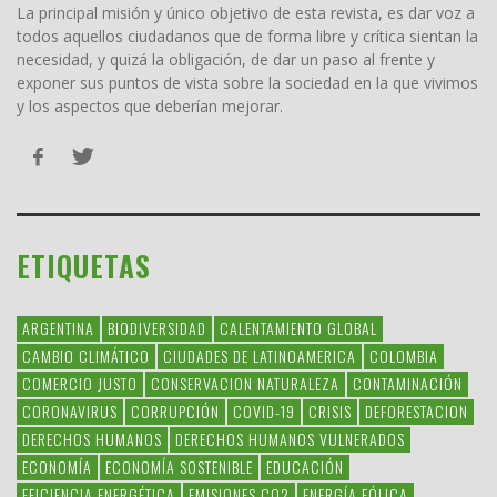
La principal misión y único objetivo de esta revista, es dar voz a
todos aquellos ciudadanos que de forma libre y crítica sientan la
necesidad, y quizá la obligación, de dar un paso al frente y
exponer sus puntos de vista sobre la sociedad en la que vivimos
y los aspectos que deberían mejorar.
ETIQUETAS
ARGENTINA
BIODIVERSIDAD
CALENTAMIENTO GLOBAL
CAMBIO CLIMÁTICO
CIUDADES DE LATINOAMERICA
COLOMBIA
COMERCIO JUSTO
CONSERVACION NATURALEZA
CONTAMINACIÓN
CORONAVIRUS
CORRUPCIÓN
COVID-19
CRISIS
DEFORESTACION
DERECHOS HUMANOS
DERECHOS HUMANOS VULNERADOS
ECONOMÍA
ECONOMÍA SOSTENIBLE
EDUCACIÓN
EFICIENCIA ENERGÉTICA
EMISIONES CO2
ENERGÍA EÓLICA