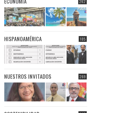
ECONOMIA
262
HISPANOAMÉRICA
185
NUESTROS INVITADOS
269