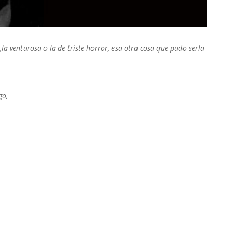
,
la venturosa o la de triste horror,
esa otra cosa que pudo serla
go,