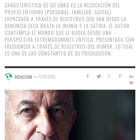
CARACTERÍSTICA DE SU OBRA ES LA RECREACIÓN DEL
PROPIO ENTORNO (PERSONAL, FAMILIAR, SOCIAL)
EXPRESADA A TRAVÉS DE REGISTROS QUE VAN DESDE LA
DENUNCIA SECA HASTA LA IRONÍA Y LA SÁTIRA: EL AUTOR
CONTEMPLA EL MUNDO QUE LE RODEA DESDE UNA
PERSPECTIVA EXTREMADAMENTE CRÍTICA, PRESENTADA CON
FRECUENCIA A TRAVÉS DE REGISTROS DEL HUMOR, LO CUAL
ES UNA DE LAS CONSTANTES DE SU PRODUCCIÓN.
—
17/11/2013
REDACCIÓN