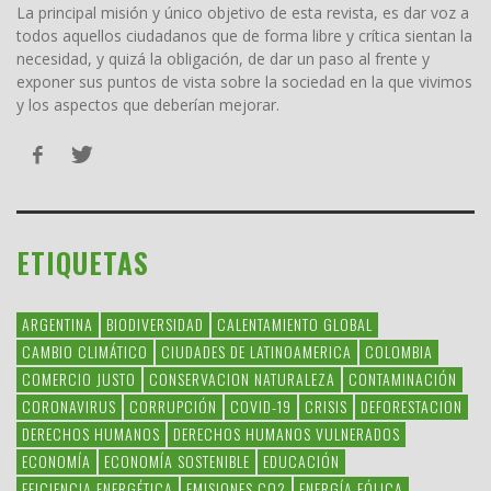
La principal misión y único objetivo de esta revista, es dar voz a
todos aquellos ciudadanos que de forma libre y crítica sientan la
necesidad, y quizá la obligación, de dar un paso al frente y
exponer sus puntos de vista sobre la sociedad en la que vivimos
y los aspectos que deberían mejorar.
ETIQUETAS
ARGENTINA
BIODIVERSIDAD
CALENTAMIENTO GLOBAL
CAMBIO CLIMÁTICO
CIUDADES DE LATINOAMERICA
COLOMBIA
COMERCIO JUSTO
CONSERVACION NATURALEZA
CONTAMINACIÓN
CORONAVIRUS
CORRUPCIÓN
COVID-19
CRISIS
DEFORESTACION
DERECHOS HUMANOS
DERECHOS HUMANOS VULNERADOS
ECONOMÍA
ECONOMÍA SOSTENIBLE
EDUCACIÓN
EFICIENCIA ENERGÉTICA
EMISIONES CO2
ENERGÍA EÓLICA